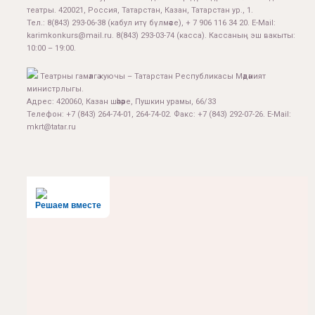
театры. 420021, Россия, Татарстан, Казан, Татарстан ур., 1.
Тел.:
8(843) 293-06-38
(кабул итү бүлмәсе), + 7 906 116 34 20. E-Mail:
karimkonkurs@mail.ru
.
8(843) 293-03-74
(касса). Кассаның эш вакыты:
10:00 – 19:00.
Театрны гамәлгә куючы – Татарстан Республикасы Мәдәният
министрлыгы.
Адрес: 420060, Казан шәһәре, Пушкин урамы, 66/33
Телефон: +7 (843) 264-74-01, 264-74-02. Факс: +7 (843) 292-07-26. E-Mail:
mkrt@tatar.ru
Решаем вместе