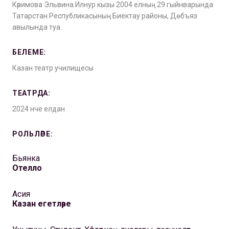
Кәримова Эльвина Илнур кызы 2004 елның 29 гыйнварында
Татарстан Республикасының Биектау районы, Дөбъяз
авылында туа.
БЕЛЕМЕ:
Казан театр училищесы
ТЕАТРДА:
2024 нче елдан
РОЛЬЛӘРЕ:
Бьянка
Отелло
Асия
Казан егетләре