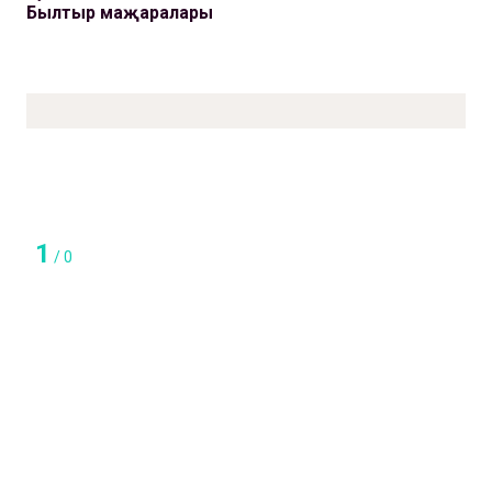
Былтыр маҗаралары
1
/
0