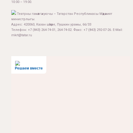
10:00 – 19:00.
Театрны гамәлгә куючы – Татарстан Республикасы Мәдәният
министрлыгы.
Адрес: 420060, Казан шәһәре, Пушкин урамы, 66/33
Телефон: +7 (843) 264-74-01, 264-74-02. Факс: +7 (843) 292-07-26. E-Mail:
mkrt@tatar.ru
Решаем вместе