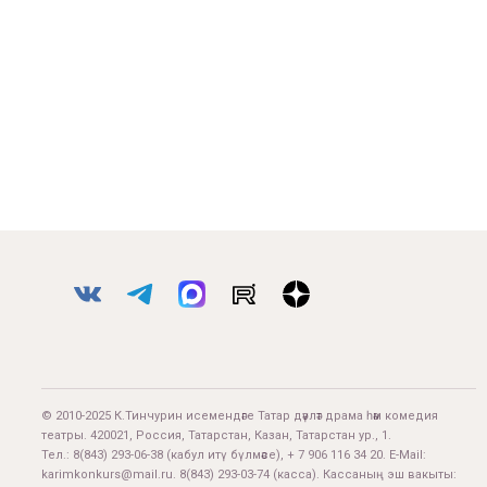
© 2010-2025 К.Тинчурин исемендәге Татар дәүләт драма һәм комедия
театры. 420021, Россия, Татарстан, Казан, Татарстан ур., 1.
Тел.:
8(843) 293-06-38
(кабул итү бүлмәсе), + 7 906 116 34 20. E-Mail:
karimkonkurs@mail.ru
.
8(843) 293-03-74
(касса). Кассаның эш вакыты: