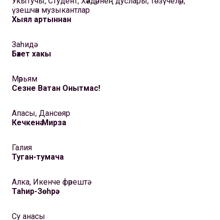
Укытучы, Студент, Хәйдәрнең дуслары, төзүчеләр,
үзешчән музыкантлар
Хыял артыннан
Заһидә
Бәхет хакы
Мәрьям
Сезне Ватан Онытмас!
Апасы, Дансөяр
Кечкенә Мирза
Галия
Туган-тумача
Алка, Икенче фәрештә
Таһир-Зөһрә
Су анасы