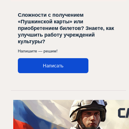
Сложности с получением
«Пушкинской карты» или
приобретением билетов? Знаете, как
улучшить работу учреждений
культуры?
Напишите — решим!
Написать