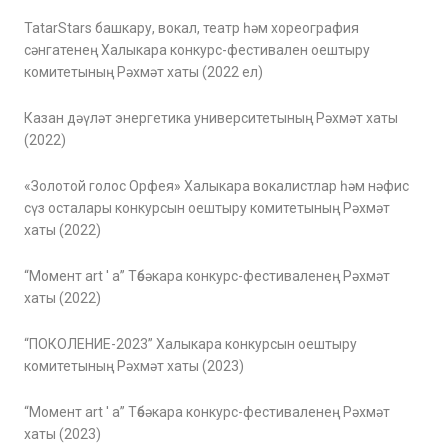
TatarStars башкару, вокал, театр һәм хореография
сәнгатенең Халыкара конкурс-фестивален оештыру
комитетының Рәхмәт хаты (2022 ел)
Казан дәүләт энергетика университетының Рәхмәт хаты
(2022)
«Золотой голос Орфея» Халыкара вокалистлар һәм нәфис
сүз осталары конкурсын оештыру комитетының Рәхмәт
хаты (2022)
“Момент art ' a” Төбәкара конкурс-фестиваленең Рәхмәт
хаты (2022)
“ПОКОЛЕНИЕ-2023” Халыкара конкурсын оештыру
комитетының Рәхмәт хаты (2023)
“Момент art ' a” Төбәкара конкурс-фестиваленең Рәхмәт
хаты (2023)