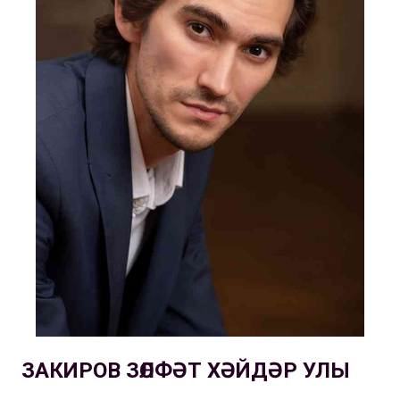
ЗАКИРОВ ЗӨЛФӘТ ХӘЙДӘР УЛЫ