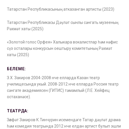
Татарстан Республикасының атказанган артисты (2023)
Татарстан Республикасы Дәүләт сынлы сәнгать музееның
Рәхмәт хаты (2025)
«Золотой голос Орфея» Халыкара вокалистлар һәм нәфис
сүз осталары конкурсын оештыру комитетының Рәхмәт
хаты (2025)
БЕЛЕМЕ:
З.Х. Закиров 2004-2008 нче елларда Казан театр
училищесында укый. 2008-2012 нче елларда Россия театр
сәнгате академиясен (ГИТИС) тәмамлый (Л.Е. Хейфец
остаханәсе).
ТЕАТРДА:
Зөлфәт Закиров К.Тинчурин исемендәге Татар дәүләт драма
һәм комедия театрында 2012 нче елдан артист булып эшли