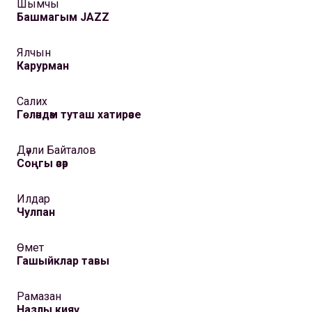
Шымчы
Башмагым JAZZ
Ялчын
Карурман
Салих
Гөләндәм туташ хатирәсе
Дәүли Байталов
Соңгы әсәр
Илдар
Чулпан
Өмет
Гашыйклар тавы
Рамазан
Назлы кияү