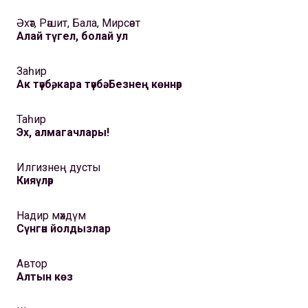
Әхәт, Рәшит, Бала, Мирсәет
Алай түгел, болай ул
Заһир
Ак тәүбә, кара тәүбә. Безнең көннәр
Таһир
Эх, алмагачлары!
Илгизнең дусты
Кияүләр
Надир мәхдүм
Сүнгән йолдызлар
Автор
Алтын көз