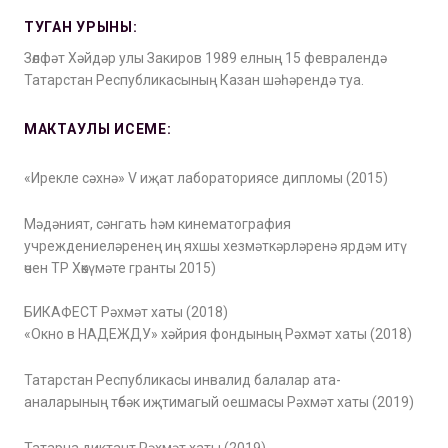
ТУГАН УРЫНЫ:
Зөлфәт Хәйдәр улы Закиров 1989 елның 15 февралендә
Татарстан Республикасының Казан шәһәрендә туа.
МАКТАУЛЫ ИСЕМЕ:
«Ирекле сәхнә» V иҗат лабораториясе дипломы (2015)
Мәдәният, сәнгать һәм кинематография
учреждениеләренең иң яхшы хезмәткәрләренә ярдәм итү
өчен ТР Хөкүмәте гранты 2015)
БИКАФЕСТ Рәхмәт хаты (2018)
«Окно в НАДЕЖДУ» хәйрия фондының Рәхмәт хаты (2018)
Татарстан Республикасы инвалид балалар ата-
аналарының төбәк иҗтимагый оешмасы Рәхмәт хаты (2019)