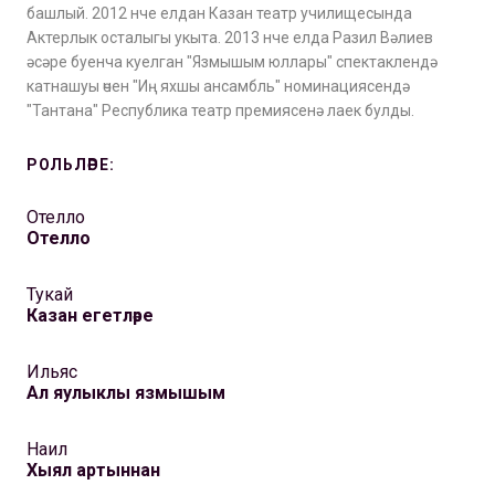
башлый. 2012 нче елдан Казан театр училищесында
Актерлык осталыгы укыта. 2013 нче елда Разил Вәлиев
әсәре буенча куелган "Язмышым юллары" спектаклендә
катнашуы өчен "Иң яхшы ансамбль" номинациясендә
"Тантана" Республика театр премиясенә лаек булды.
РОЛЬЛӘРЕ:
Отелло
Отелло
Тукай
Казан егетләре
Ильяс
Ал яулыклы язмышым
Наил
Хыял артыннан