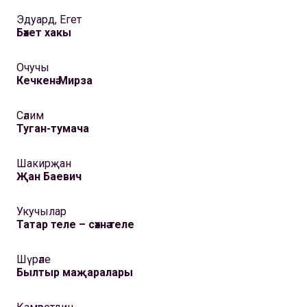
Эдуард, Егет
Бәхет хакы
Очучы
Кечкенә Мирза
Сәлим
Туган-тумача
Шакирҗан
Җан Баевич
Укучылар
Татар теле – сәхнә теле
Шүрәле
Былтыр маҗаралары