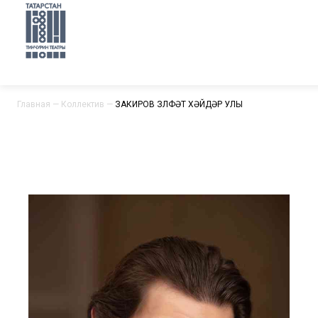
Главная
—
Коллектив
—
ЗАКИРОВ ЗӨЛФӘТ ХӘЙДӘР УЛЫ