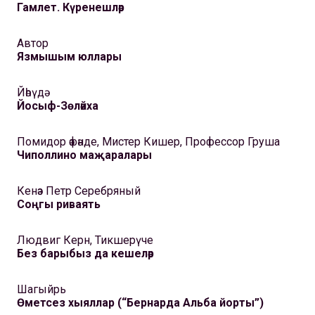
Гамлет. Күренешләр
Автор
Язмышым юллары
Йәһүдә
Йосыф-Зөләйха
Помидор әфәнде, Мистер Кишер, Профессор Груша
Чиполлино маҗаралары
Кенәз Петр Серебряный
Соңгы риваять
Людвиг Керн, Тикшерүче
Без барыбыз да кешеләр
Шагыйрь
Өметсез хыяллар (“Бернарда Альба йорты”)