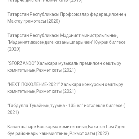
Татарча диктант Рәхмәт хаты (2019)
Татарстан Республикасы Профсоюзлар федерациясенең
Мактау грамотасы (2020)
Татарстан Республикасы Мәдәният министрлыгының
“Мәдәният өлкәсендәге казанышлары өчен” Күкрәк билгесе
(2020)
“SFORZANDO” Халыкара музыкаль премиясен оештыру
комитетының Рәхмәт хаты (2021)
“NEXT. ПОКОЛЕНИЕ-2021” Халыкара конкурсын оештыру
комитетының Рәхмәт хаты (2021)
"Габдулла Тукайның тууына - 135 ел" истәлекле билгесе (
2021)
Казан шәһәре Башкарма комитетының Вахитов һәм Идел
буе районнары хакимиятенең Рәхмәт хаты (2022)