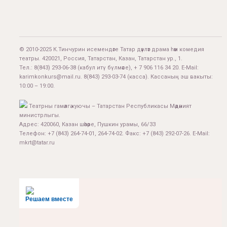
© 2010-2025 К.Тинчурин исемендәге Татар дәүләт драма һәм комедия
театры. 420021, Россия, Татарстан, Казан, Татарстан ур., 1.
Тел.:
8(843) 293-06-38
(кабул итү бүлмәсе), + 7 906 116 34 20. E-Mail:
karimkonkurs@mail.ru
.
8(843) 293-03-74
(касса). Кассаның эш вакыты:
10:00 – 19:00.
Театрны гамәлгә куючы – Татарстан Республикасы Мәдәният
министрлыгы.
Адрес: 420060, Казан шәһәре, Пушкин урамы, 66/33
Телефон: +7 (843) 264-74-01, 264-74-02. Факс: +7 (843) 292-07-26. E-Mail:
mkrt@tatar.ru
Решаем вместе