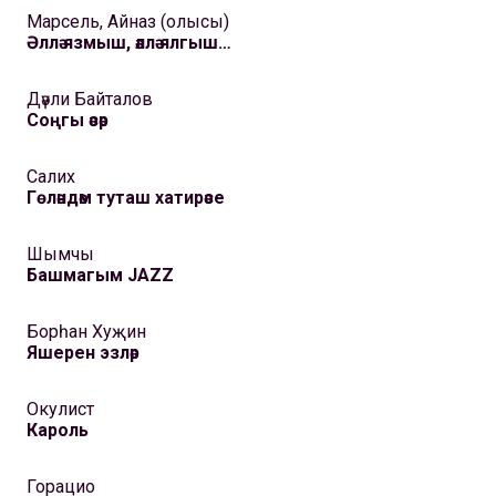
Марсель, Айназ (олысы)
Әллә язмыш, әллә ялгыш…
Дәүли Байталов
Соңгы әсәр
Салих
Гөләндәм туташ хатирәсе
Шымчы
Башмагым JAZZ
Борһан Хуҗин
Яшерен эзләр
Окулист
Кароль
Горацио