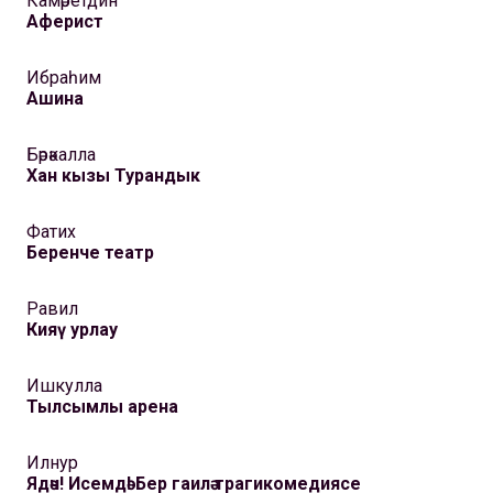
Камәретдин
Аферист
Ибраһим
Ашина
Бәрәкалла
Хан кызы Турандык
Фатих
Беренче театр
Равил
Кияү урлау
Ишкулла
Тылсымлы арена
Илнур
Ядәч! Исемдә! Бер гаилә трагикомедиясе