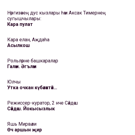
Нәргизәнең дус кызлары һәм Аксак Тимернең
сугышчылары:
Кара пулат
Кара елан, Аҗдаһа
Асылкош
Рольләрне башкаралар
Галәм. Әгъләм
Юлчы
Утка очкан күбәләктәй…
Режиссер-куратор, 2 нче Сәйдәш
Сәйдәш. Йокысызлык
Яшь Мирвәли
Өч аршын җир