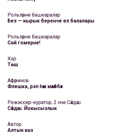
Рольләрне башкаралар
Без — кырык беренче ел балалары
Рольләрне башкаралар
Сөй гомерне!
Хор
Төш
Афәринов
Флешка, рэп һәм мәхәббәт
Режиссер-куратор, 2 нче Сәйдәш
Сәйдәш. Йокысызлык
Автор
Алтын көз