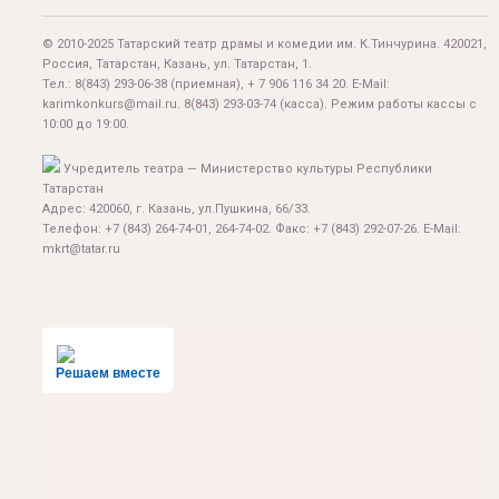
© 2010-2025 Татарский театр драмы и комедии им. К.Тинчурина. 420021,
Россия, Татарстан, Казань, ул. Татарстан, 1.
Тел.:
8(843) 293-06-38
(приемная), + 7 906 116 34 20. E-Mail:
karimkonkurs@mail.ru
.
8(843) 293-03-74
(касса). Режим работы кассы с
10:00 до 19:00.
Учредитель театра — Министерство культуры Республики
Татарстан
Адрес: 420060, г. Казань, ул.Пушкина, 66/33.
Телефон: +7 (843) 264-74-01, 264-74-02. Факс: +7 (843) 292-07-26. E-Mail:
mkrt@tatar.ru
Решаем вместе