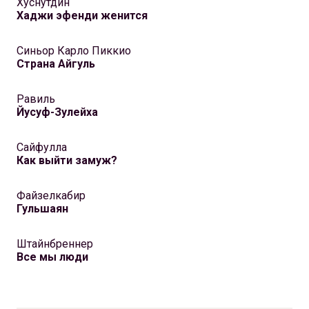
Хуснутдин
Хаджи эфенди женится
Синьор Карло Пиккио
Страна Айгуль
Равиль
Йусуф-Зулейха
Сайфулла
Как выйти замуж?
Файзелкабир
Гульшаян
Штайнбреннер
Все мы люди