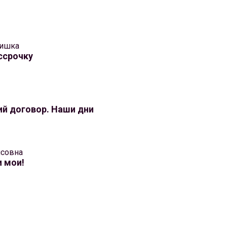
ишка
ссрочку
й договор. Наши дни
исовна
и мои!