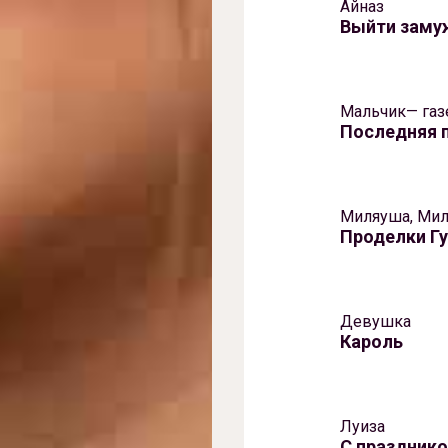
Айназ
Выйти заму
Мальчик— газ
Последняя 
Миляуша, Ми
Проделки Г
Девушка
Кароль
Луиза
С празднико