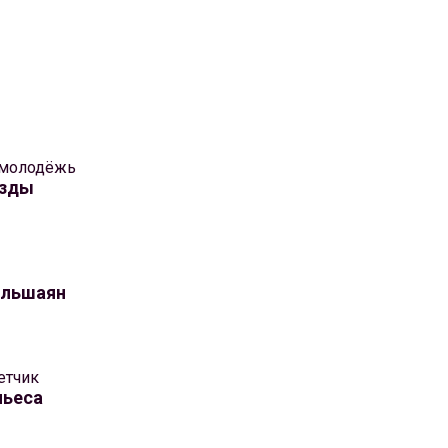
 молодёжь
ёзды
ульшаян
етчик
пьеса