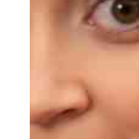
Афиша
О театре
Новости
Репертуар
Проекты
Медиа