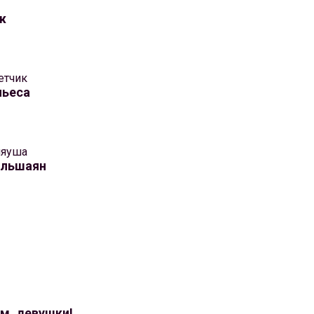
ж
етчик
пьеса
ляуша
ульшаян
м, девушки!