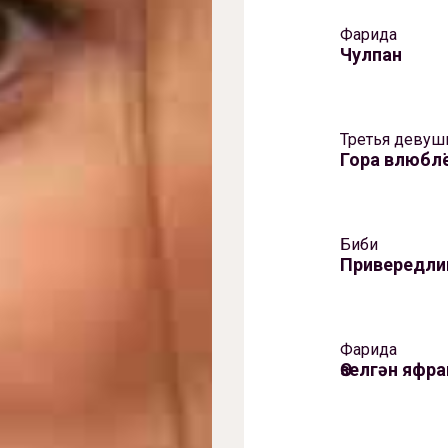
Фарида
Чулпан
Третья девуш
Гора влюбл
Биби
Привередли
Фарида
Өзелгән яфр