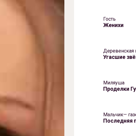
Гость
Женихи
Деревенская
Угасшие зв
Миляуша
Проделки Г
Мальчик— газ
Последняя 