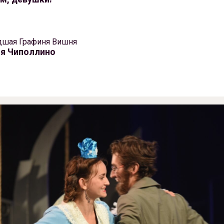
дшая Графиня Вишня
я Чиполлино