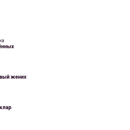
ка
ённых
вый жених
аклар