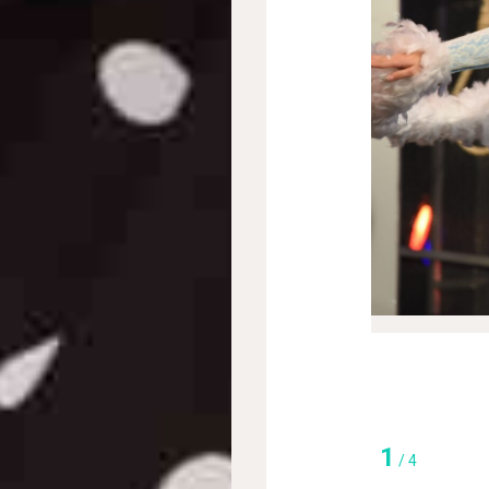
1
/
4