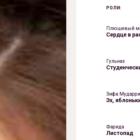
РОЛИ:
Плюшевый м
Сердце в ра
Гульназ
Студенчески
Зифа Мударр
Эх, яблоньк
Фарида
Листопад