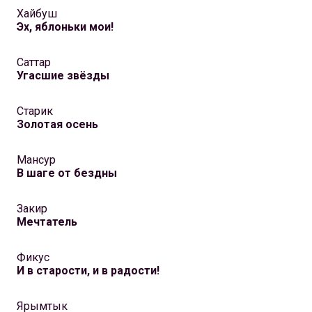
Хайбуш
Эх, яблоньки мои!
Саттар
Угасшие звёзды
Старик
Золотая осень
Мансур
В шаге от бездны
Закир
Мечтатель
Фикус
И в cтарости, и в радости!
Ярымтык