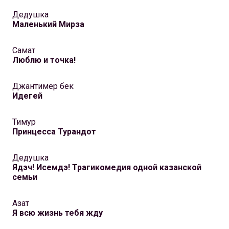
Дедушка
Маленький Мирза
Самат
Люблю и точка!
Джантимер бек
Идегей
Тимур
Принцесса Турандот
Дедушка
Ядэч! Исемдэ! Трагикомедия одной казанской
семьи
Азат
Я всю жизнь тебя жду