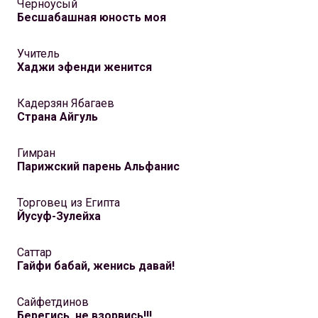
Черноусый
Бесшабашная юность моя
Учитель
Хаджи эфенди женится
Кадерзян Ябагаев
Страна Айгуль
Гимран
Парижский парень Альфанис
Торговец из Египта
Йусуф-Зулейха
Саттар
Гайфи бабай, женись давай!
Сайфетдинов
Берегись, не взорвись!!!