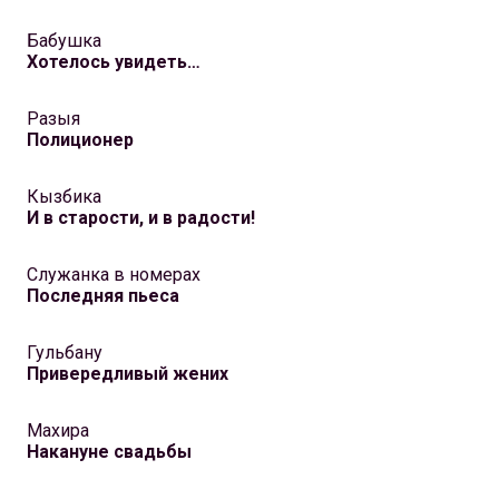
Бабушка
Хотелось увидеть…
Разыя
Полиционер
Кызбика
И в cтарости, и в радости!
Служанка в номерах
Последняя пьеса
Гульбану
Привередливый жених
Махира
Накануне свадьбы