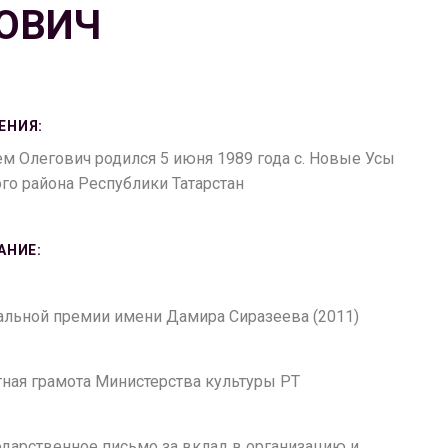
ОВИЧ
ЕНИЯ:
м Олегович родился 5 июня 1989 года с. Новые Усы
о района Республики Татарстан
АНИЕ:
ральной премии имени Дамира Сиразеева (2011)
етная грамота Министерства культуры РТ
годарственное письмо за вклад в организацию и