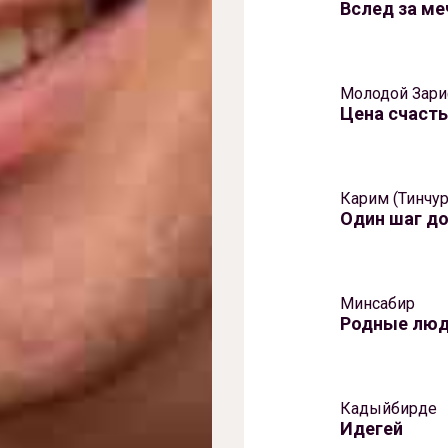
Вслед за ме
Молодой Зар
Цена счаст
Карим (Тинчур
Один шаг д
Минсабир
Родные лю
Кадыйбирде
Идегей