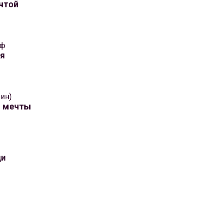
чтой
иф
ья
ин)
о мечты
ди