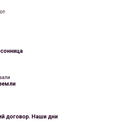
ют
ссонница
вали
 земли
й договор. Наши дни