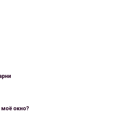
арни
в моё окно?