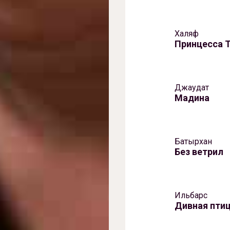
Халяф
Принцесса 
Джаудат
Мадина
Батырхан
Без ветрил
Ильбарс
Дивная пти