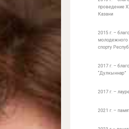
проведение XX
Казани
2015 г. – бла
молодежного 
спорту Респуб
2017 г. – бла
“Дулкыннар”
2017 г. – лау
2021 г. – пам