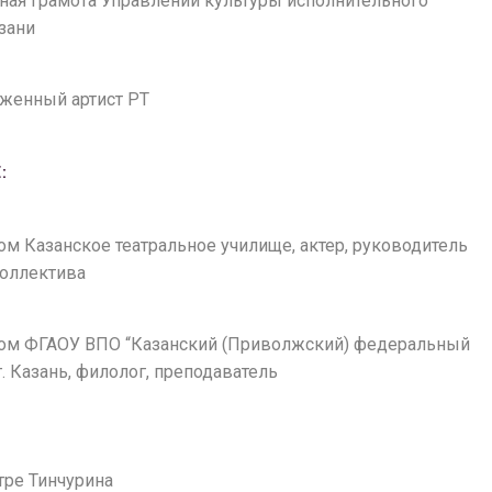
тная грамота Управлении культуры исполнительного
азани
уженный артист РТ
:
лом Казанское театральное училище, актер, руководитель
коллектива
плом ФГАОУ ВПО “Казанский (Приволжский) федеральный
г. Казань, филолог, преподаватель
атре Тинчурина