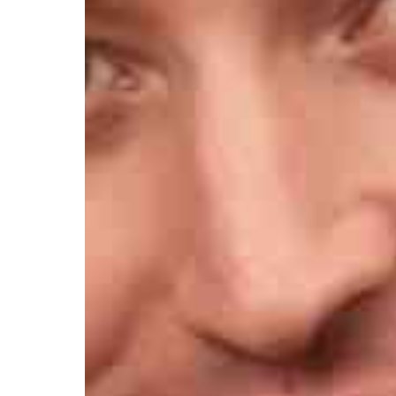
Афиша
О театре
Новости
Репертуар
Проекты
Медиа