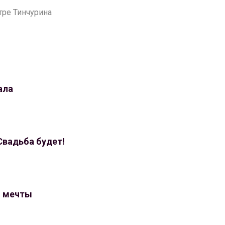
атре Тинчурина
ала
 Свадьба будет!
о мечты