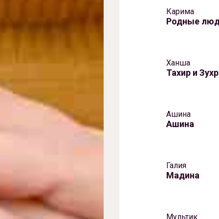
Карима
Родные лю
Ханша
Тахир и Зух
Ашина
Ашина
Галия
Мадина
Мультик