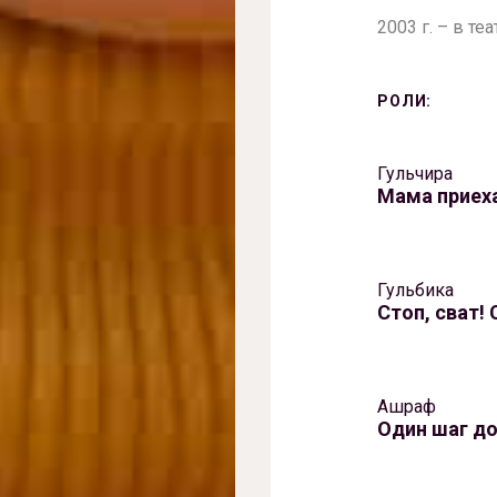
2003 г. – в те
РОЛИ:
Гульчира
Мама приех
Гульбика
Стоп, сват!
Ашраф
Один шаг д