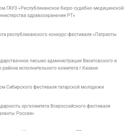
плом ГАУЗ «Республиканское бюро судебно-медицинской
инистерства здравоохранения РТ»
мота республиканского конкурс-фестиваля «Патриоты
годарственное письмо администрации Вахитовского и
 района исполнительного комитета г.Казани
лом Сибирского фестиваля татарской молодежи
годарность оргкомитета Всероссийского фестиваля
аланты России»