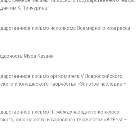
годарстоенное письмо Татарского государственного театра
дии им.К. Тинчурина
годарственное письмо исполкома Всемирного конгресса
годарность Мэра Казани
годарственное письмо оргкомитета V Всероссийского
тского и юношеского творчества «Золотое наследие –
»
годарственное письмо III международного конкурса-
ского, юношеского и взрослого творчества «ArtFest –