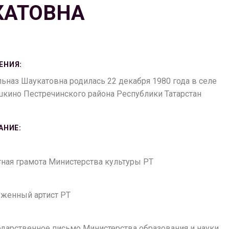
КАТОВНА
ЕНИЯ:
ьназ Шаукатовна родилась 22 декабря 1980 года в селе
кино Пестречинского района Республики Татарстан
АНИЕ:
етная грамота Министерства культуры РТ
луженный артист РТ
годарственное письмо Министерства образования и науки