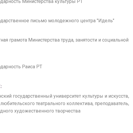
годарность Министерства культуры РТ
годарственное письмо молодежного центра "Идель"
етная грамота Министерства труда, занятости и социальной
годарность Раиса РТ
:
анский государственный университет культуры и искусств,
любительского театрального коллектива, преподаватель,
одного художественного творчества