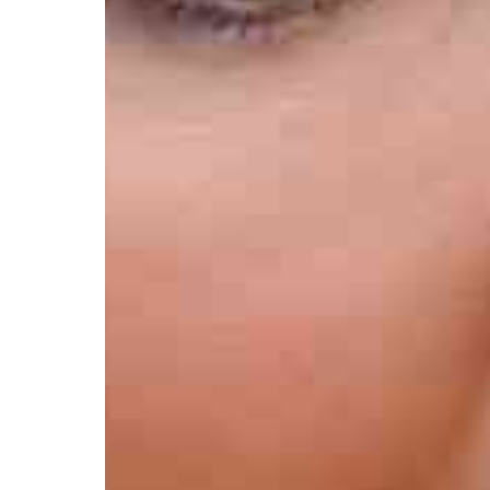
Афиша
О театре
Новости
Репертуар
Проекты
Медиа