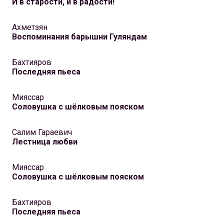
И в cтарости, и в радости!
Ахметзян
Воспоминания барышни Гуляндам
Бахтияров
Последняя пьеса
Мияссар
Соловушка с шёлковым пояском
Салим Гараевич
Лестница любви
Мияссар
Соловушка с шёлковым пояском
Бахтияров
Последняя пьеса