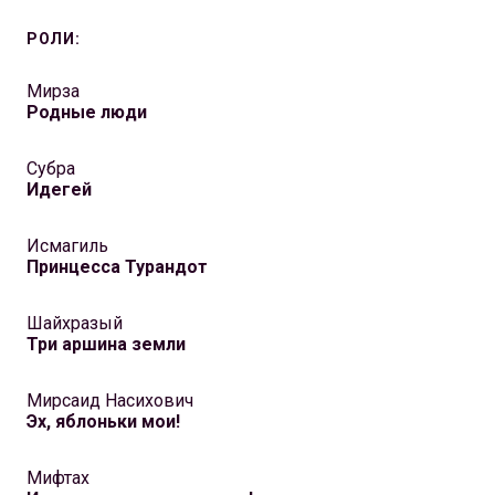
РОЛИ:
Мирза
Родные люди
Субра
Идегей
Исмагиль
Принцесса Турандот
Шайхразый
Три аршина земли
Мирсаид Насихович
Эх, яблоньки мои!
Мифтах