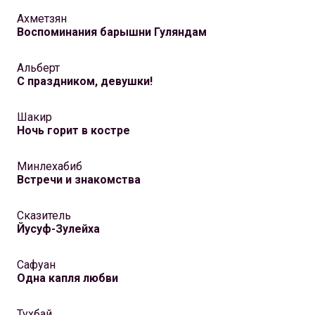
Ахметзян
Воспоминания барышни Гуляндам
Альберт
С праздником, девушки!
Шакир
Ночь горит в костре
Минлехабиб
Встречи и знакомства
Сказитель
Йусуф-Зулейха
Сафуан
Одна капля любви
Тухбай