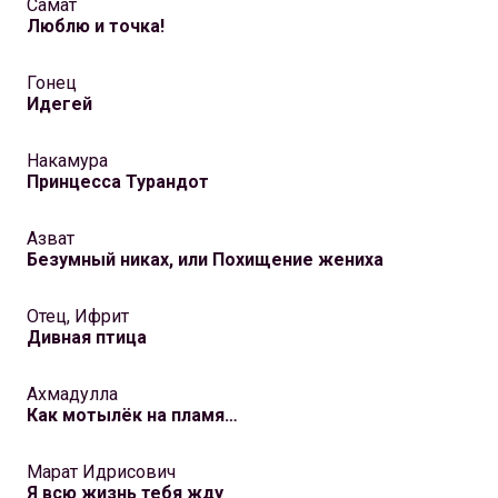
Самат
Люблю и точка!
Гонец
Идегей
Накамура
Принцесса Турандот
Азват
Безумный никах, или Похищение жениха
Отец, Ифрит
Дивная птица
Ахмадулла
Как мотылёк на пламя…
Марат Идрисович
Я всю жизнь тебя жду