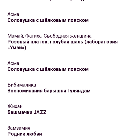
Асма
Соловушка с шёлковым пояском
Мамай, Фатиха, Свободная женщина
Розовый платок, голубая шаль (лаборатория
«Умай»)
Асма
Соловушка с шёлковым пояском
Бибималика
Воспоминания барышни Гуляндам
Жихан
Башмачки JAZZ
Замзамия
Родник любви