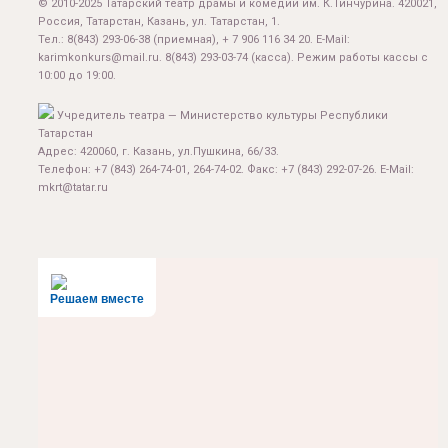
© 2010-2025 Татарский театр драмы и комедии им. К.Тинчурина. 420021,
Россия, Татарстан, Казань, ул. Татарстан, 1.
Тел.:
8(843) 293-06-38
(приемная), + 7 906 116 34 20. E-Mail:
karimkonkurs@mail.ru
.
8(843) 293-03-74
(касса). Режим работы кассы с
10:00 до 19:00.
Учредитель театра — Министерство культуры Республики
Татарстан
Адрес: 420060, г. Казань, ул.Пушкина, 66/33.
Телефон: +7 (843) 264-74-01, 264-74-02. Факс: +7 (843) 292-07-26. E-Mail:
mkrt@tatar.ru
Решаем вместе