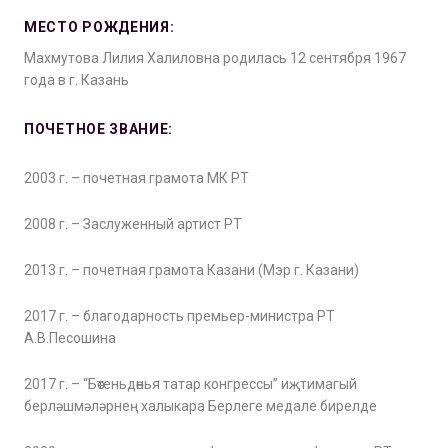
МЕСТО РОЖДЕНИЯ:
Махмутова Лилия Халиловна родилась 12 сентября 1967
года в г. Казань
ПОЧЕТНОЕ ЗВАНИЕ:
2003 г. – почетная грамота МК РТ
2008 г. – Заслуженный артист РТ
2013 г. – почетная грамота Казани (Мэр г. Казани)
2017 г. – благодарность премьер-министра РТ
А.В.Песошина
2017 г. – “Бөтеньдөнья татар конгрессы” иҗтимагый
берләшмәләрнең халыкара Берлеге медале бирелде