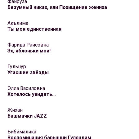
Файруза
Безумный никах, или Похищение жениха
Акълима
Ты моя единственная
Фарида Раисовна
Эх, яблоньки мои!
Гульнур
Угасшие звёзды
Элла Василовна
Хотелось увидеть…
Жихан
Башмачки JAZZ
Бибималика
Воспоминания барышни Гуляндам