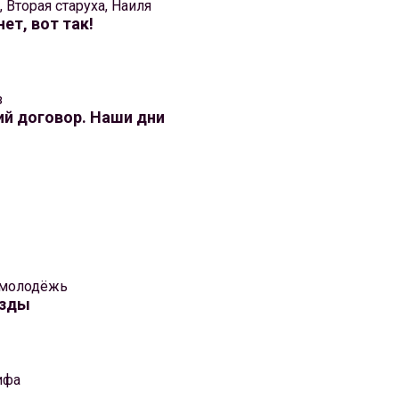
, Вторая старуха, Наиля
нет, вот так!
з
й договор. Наши дни
 молодёжь
ёзды
ифа