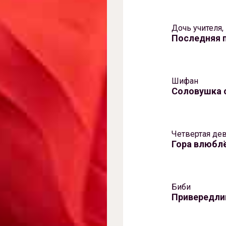
Дочь учителя,
Последняя 
Шифан
Соловушка 
Четвертая де
Гора влюбл
Биби
Привередли