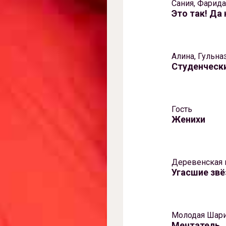
Сания, Фарида
Это так! Да 
Алина, Гульна
Студенчески
Гость
Женихи
Деревенская
Угасшие зв
Молодая Шар
Мечтатель