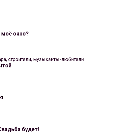
в моё окно?
ара, строители, музыканты-любители
чтой
ья
 Свадьба будет!