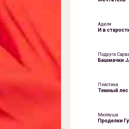
Аделя
И в cтарости
Подруга Сарв
Башмачки 
Пластика
Темный лес
Миляуша
Проделки Г