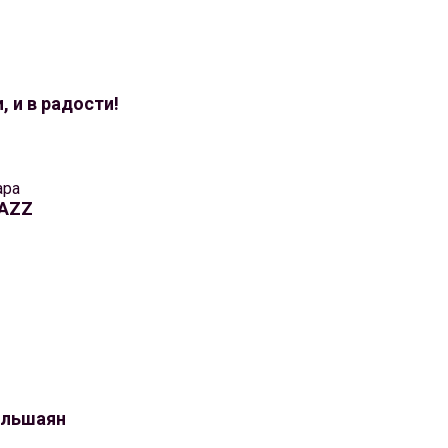
, и в радости!
ара
JAZZ
ульшаян