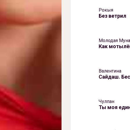
Рокыя
Без ветрил
Молодая Мун
Как мотылё
Валентина
Сайдаш. Бе
Чулпан
Ты моя еди