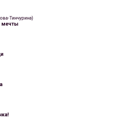
ова-Тинчурина)
о мечты
ди
ра
чка!