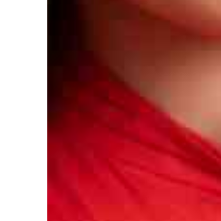
Афиша
О театре
Новости
Репертуар
Проекты
Медиа