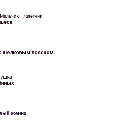
 Мальчик— газетчик
пьеса
с шёлковым пояском
вушка
ённых
вый жених