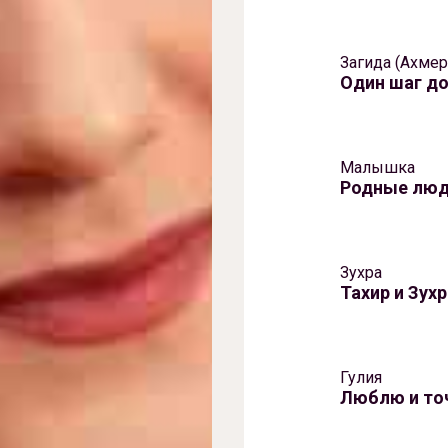
Загида (Ахмер
Один шаг д
Малышка
Родные лю
Зухра
Тахир и Зух
Гулия
Люблю и то