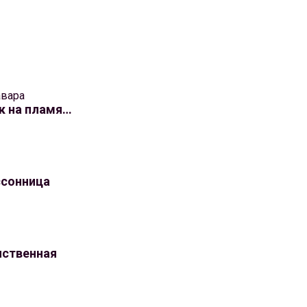
авара
к на пламя…
ссонница
нственная