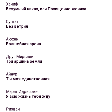
Ханиф
Безумный никах, или Похищение жениха
Сунгат
Без ветрил
Аюхан
Волшебная арена
Друг Мирвали
Три аршина земли
Айнур
Ты моя единственная
Марат Идрисович
Я всю жизнь тебя жду
Ризван