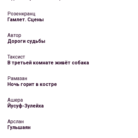
Розенкранц
Гамлет. Сцены
Автор
Дороги судьбы
Таксист
В третьей комнате живёт собака
Рамазан
Ночь горит в костре
Ашера
Йусуф-Зулейха
Арслан
Гульшаян