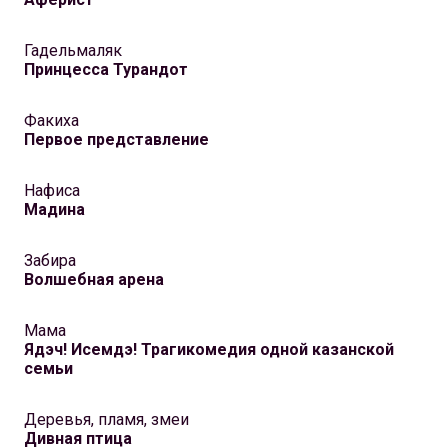
Гадельмаляк
Принцесса Турандот
Факиха
Первое представление
Нафиса
Мадина
Забира
Волшебная арена
Мама
Ядэч! Исемдэ! Трагикомедия одной казанской
семьи
Деревья, пламя, змеи
Дивная птица