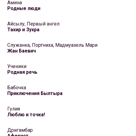
Амина
Родные люди
Айсылу, Первый ангел
Тахир и Зухра
Служанка, Портниха, Мадмуазель Мари
Жан Баевич
Ученики
Родная речь
Бабочка
Приключения Былтыра
Гулия
Люблю и точка!
Дригамбар
Аферист