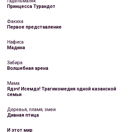
Гадельмаляк
Принцесса Турандот
Факиха
Первое представление
Нафиса
Мадина
Забира
Волшебная арена
Мама
Ядэч! Исемдэ! Трагикомедия одной казанской
семьи
Деревья, пламя, змеи
Дивная птица
И этот мир