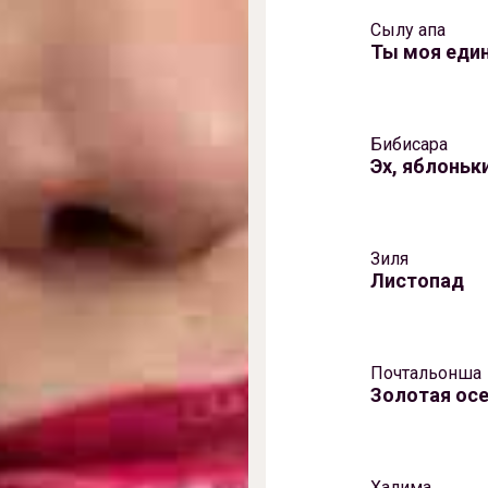
Сылу апа
Ты моя еди
Бибисара
Эх, яблоньк
Зиля
Листопад
Почтальонша
Золотая ос
Халима