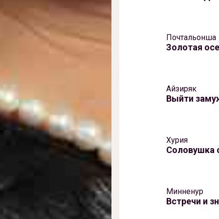
Почтальонша
Золотая ос
Айзиряк
Выйти заму
Хурия
Соловушка 
Минненур
Встречи и з