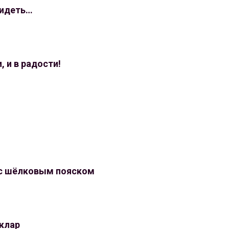
видеть…
, и в радости!
с шёлковым пояском
аклар