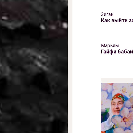
Зиган
Как выйти 
Марьям
Гайфи бабай