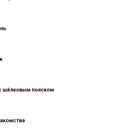
ень
ж
с шёлковым пояском
накомства