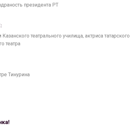
годраность президента РТ
:
м Казанского театрального училища, актриса татарского
о театра
атре Тинурина
чка!