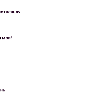
нственная
и мои!
ень