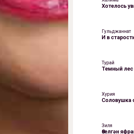
Хотелось у
Гульджаннат
И в cтарости
Турай
Темный лес
Хурия
Соловушка 
Зиля
Өзелгән яфр