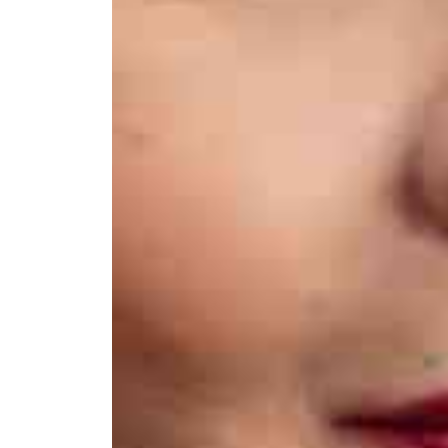
Афиша
О театре
Новости
Репертуар
Проекты
Медиа