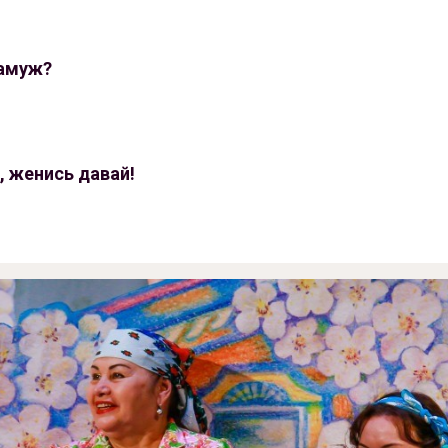
замуж?
, женись давай!