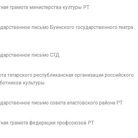
етная грамота министерства културы РТ
годарственное письмо Буинского государственного театра
годарственное письмо СТД
мота татарского республиканская организация российского
ботников культуры
годарственное письмо совета апастовского района РТ
етная грамота федерации профсоюзов РТ