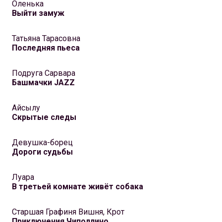
Оленька
Выйти замуж
Татьяна Тарасовна
Последняя пьеса
Подруга Сарвара
Башмачки JAZZ
Айсылу
Скрытые следы
Девушка-борец
Дороги судьбы
Луара
В третьей комнате живёт собака
Старшая Графиня Вишня, Крот
Приключения Чиполлино