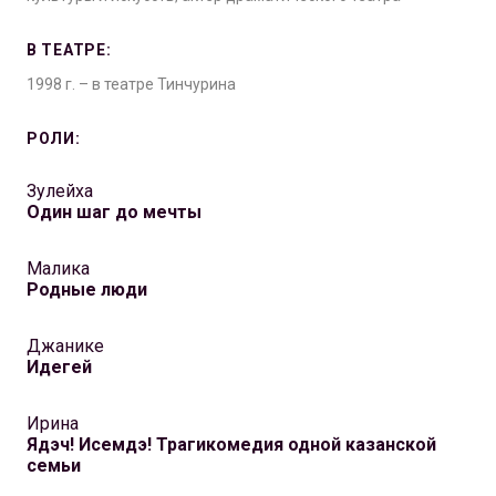
В ТЕАТРЕ:
1998 г. – в театре Тинчурина
РОЛИ:
Зулейха
Один шаг до мечты
Малика
Родные люди
Джанике
Идегей
Ирина
Ядэч! Исемдэ! Трагикомедия одной казанской
семьи