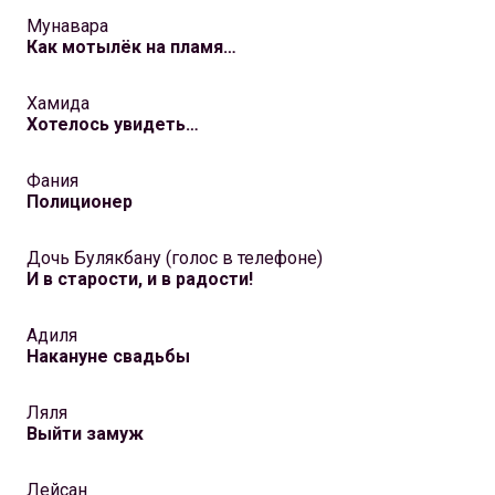
Мунавара
Как мотылёк на пламя…
Хамида
Хотелось увидеть…
Фания
Полиционер
Дочь Булякбану (голос в телефоне)
И в cтарости, и в радости!
Адиля
Накануне свадьбы
Ляля
Выйти замуж
Лейсан