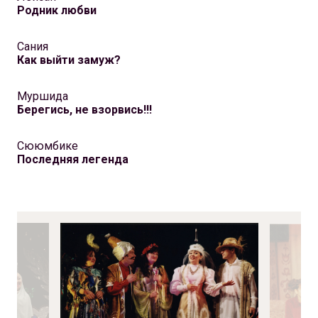
Родник любви
Сания
Как выйти замуж?
Муршида
Берегись, не взорвись!!!
Сююмбике
Последняя легенда