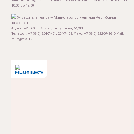
karimkonkurs@mail.ru
.
8(843) 293-03-74
(касса). Режим работы кассы с
10:00 до 19:00.
Учредитель театра — Министерство культуры Республики
Татарстан
Адрес: 420060, г. Казань, ул.Пушкина, 66/33.
Телефон: +7 (843) 264-74-01, 264-74-02. Факс: +7 (843) 292-07-26. E-Mail:
mkrt@tatar.ru
Решаем вместе