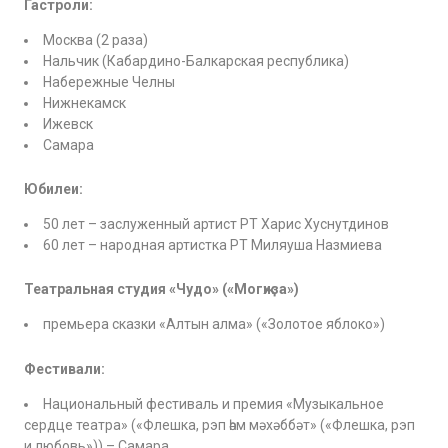
Гастроли:
Москва (2 раза)
Нальчик (Кабардино-Балкарская республика)
Набережные Челны
Нижнекамск
Ижевск
Самара
Юбилеи:
50 лет – заслуженный артист РТ Харис Хуснутдинов
60 лет – народная артистка РТ Миляуша Назмиева
Театральная студия «Чудо» («Могҗиза»)
премьера сказки «Алтын алма» («Золотое яблоко»)
Фестивали:
Национальный фестиваль и премия «Музыкальное
сердце театра» («Флешка, рэп һәм мәхәббәт» («Флешка, рэп
и любовь»)) – Самара