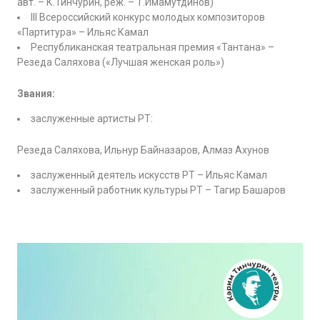
авт. – К.Тинчурин, реж. – Т.Имамутдинов)
III Всероссийский конкурс молодых композиторов
«Партитура» – Ильяс Камал
Республиканская театральная премия «Тантана» –
Резеда Саляхова («Лучшая женская роль»)
Звания:
заслуженные артисты РТ:
Резеда Саляхова, Ильнур Байназаров, Алмаз Ахунов
заслуженный деятель искусств РТ – Ильяс Камал
заслуженный работник культуры РТ – Тагир Башаров