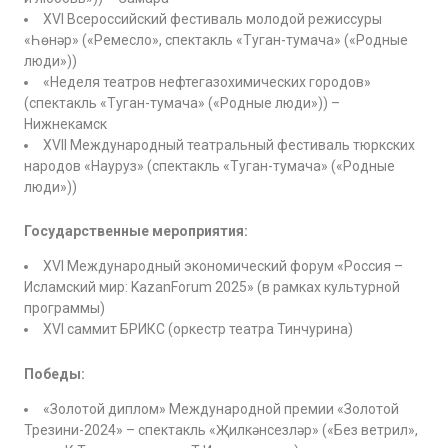
XVI Всероссийский фестиваль молодой режиссуры
«Һөнәр» («Ремесло», спектакль «Туган-тумача» («Родные
люди»))
«Неделя театров нефтегазохимических городов»
(спектакль «Туган-тумача» («Родные люди»)) –
Нижнекамск
ХVII Международный театральный фестиваль тюркских
народов «Науруз» (спектакль «Туган-тумача» («Родные
люди»))
Государственные мероприятия:
XVI Международный экономический форум «Россия –
Исламский мир: KazanForum 2025» (в рамках культурной
программы)
XVI саммит БРИКС (оркестр театра Тинчурина)
Победы:
«Золотой диплом» Международной премии «Золотой
Трезини-2024» – спектакль «Җилкәнсезләр» («Без ветрил»,