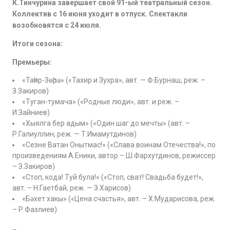
К.Тинчурина завершает свой 91-ый театрал
ьный сезон
.
Коллектив с 16 июня уходит в отпуск. Спектакли
возобновятся с 24 июля.
Итоги сезона:
Премьеры:
«Таһир-Зөһрә» («Тахир и Зухра», авт. — Ф.Бурнаш, реж. –
З.Закиров)
«Туган-тумача» («Родные люди», авт. и реж. –
И.Зайниев)
«Хыялга бер адым» («Один шаг до мечты» (авт. –
Р.Галиуллин, реж. — Т.Имамутдинов)
«Сезне Ватан Онытмас!» («Слава воинам Отечества!», по
произведениям А.Еники, автор – Ш.Фархутдинов, режиссер
– З.Закиров)
«Стоп, кода! Туй була!» («Стоп, сват! Свадьба будет!»,
авт. – Н.Гаетбай, реж. — З.Харисов)
«Бәхет хакы» («Цена счастья», авт. – Х.Мударисова, реж.
– Р.Фазлиев)