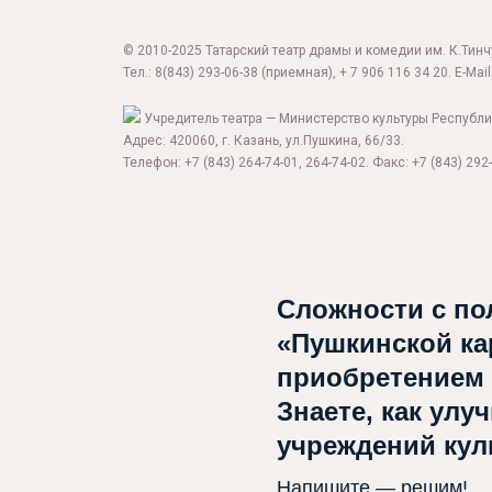
© 2010-2025 Татарский театр драмы и комедии им. К.Тинчур
Тел.:
8(843) 293-06-38
(приемная), + 7 906 116 34 20. E-Mail
Учредитель театра — Министерство культуры Республи
Адрес: 420060, г. Казань, ул.Пушкина, 66/33.
Телефон: +7 (843) 264-74-01, 264-74-02. Факс: +7 (843) 292-
Сложности с по
«Пушкинской ка
приобретением
Знаете, как улу
учреждений ку
Напишите — решим!