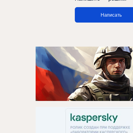
Афиша
Написать
О театре
Новости
Репертуар
Проекты
Медиа
Контакты