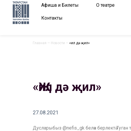
Афиша и Билеты
О театре
Контакты
Главная
—
Новости
—
«Җил дә җил»
«Җил дә җил»
27.08.2021
Дусларыбыз @nefis_gk белән берлектә Туга