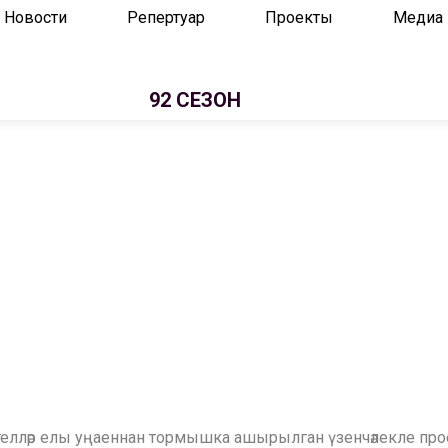
Новости
Репертуар
Проекты
Медиа
92 СЕЗОН
н телләр елы уңаеннан тормышка ашырылган үзенчәлекле пр