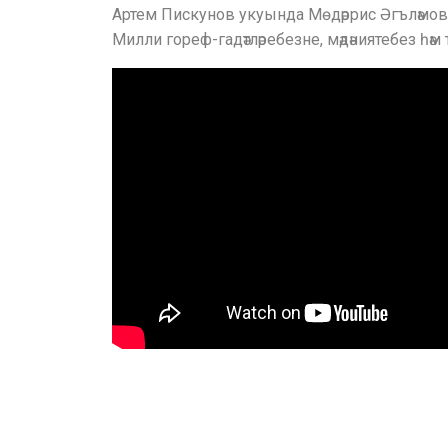
Артем Пискунов укуында Мөдәррис Әгъләмовн
Милли гореф-гадәтләребезне, мәдәниятебез һәм 