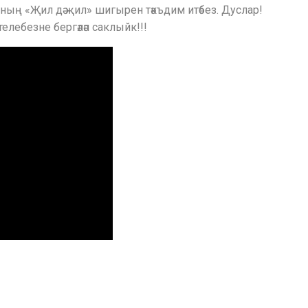
ың «Җил дә җил» шигырен тәкъдим итәбез. Дуслар!
телебезне бергәләп саклыйк!!!