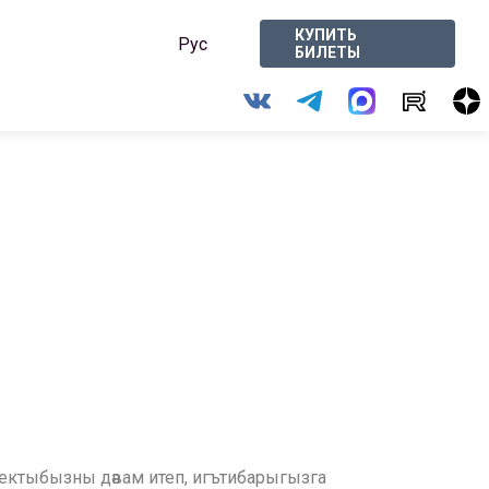
КУПИТЬ
Рус
БИЛЕТЫ
оектыбызны дәвам итеп, игътибарыгызга