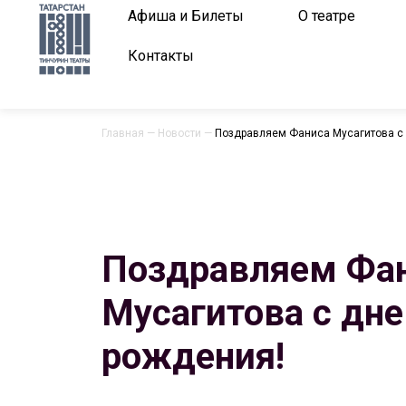
Афиша и Билеты
О театре
Контакты
Главная
—
Новости
—
Поздравляем Фаниса Мусагитова с
Поздравляем Фа
Мусагитова с дн
рождения!