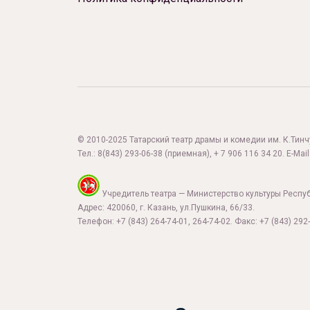
© 2010-2025 Татарский театр драмы и комедии им. К.Тинчур
Тел.:
8(843) 293-06-38
(приемная), + 7 906 116 34 20. E-Mail
Учредитель театра — Министерство культуры Респу
Адрес: 420060, г. Казань, ул.Пушкина, 66/33.
Телефон: +7 (843) 264-74-01, 264-74-02. Факс: +7 (843) 292-