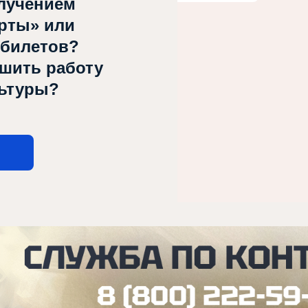
лучением
рты» или
 билетов?
чшить работу
льтуры?