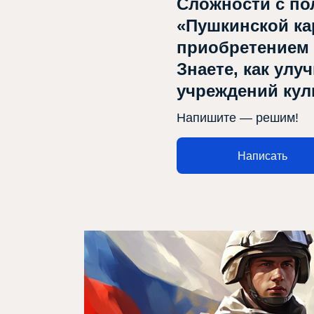
Сложности с по
«Пушкинской ка
приобретением
Знаете, как улу
Афиша
учреждений ку
О театре
Напишите — решим!
Новости
Написать
Репертуар
Проекты
Медиа
Контакты