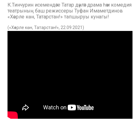
К.Тинчурин исемендәге Татар дәүләт драма һәм комедия
театрының баш режиссеры Туфан Имаметдинов
«Хәерле көн, Татарстан!» тапшыруы кунагы!
(«Хәерле көн, Татарстан!», 22.09.2021)