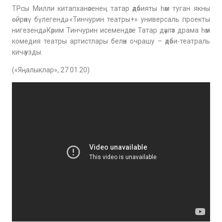
ТРсы Милли китапханәсенең татар әдәбияты һәм туган якны
өйрәнү бүлегендә, «Тинчурин театры+» универсаль проекты
нигезендә, Кәрим Тинчурин исемендәге Татар дәүләт драма һәм
комедия театры артистлары белән очрашу – әдәби-театраль
кичә узды.
(«Яңалыклар», 27.01.20)