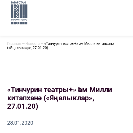
Главная
—
Новости
—
«Тинчурин театры+» һәм Милли китапханә
(«Яңалыклар», 27.01.20)
«Тинчурин театры+» һәм Милли
китапханә («Яңалыклар»,
27.01.20)
28.01.2020