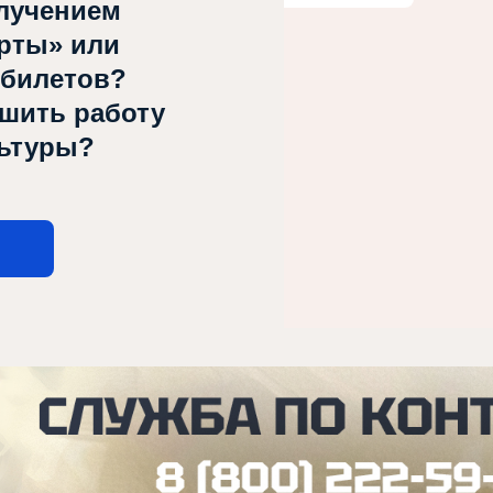
лучением
рты» или
 билетов?
чшить работу
льтуры?