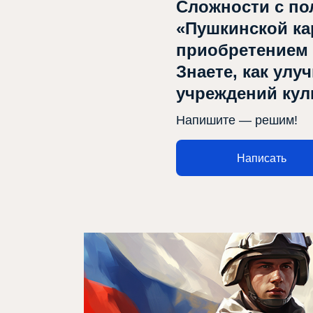
Сложности с по
«Пушкинской ка
приобретением
Знаете, как улу
Афиша
учреждений ку
О театре
Напишите — решим!
Новости
Написать
Репертуар
Проекты
Медиа
Контакты