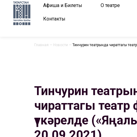
Афиша и Билеты
О театре
Контакты
Главная
—
Новости
—
Тинчурин театрында чираттагы театр
Тинчурин театры
чираттагы театр 
үткәрелде («Яңал
20.09.2021)