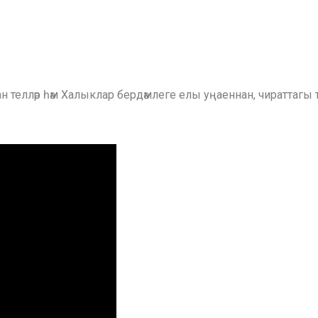
н телләр һәм Халыклар бердәмлеге елы уңаеннан, чираттагы 