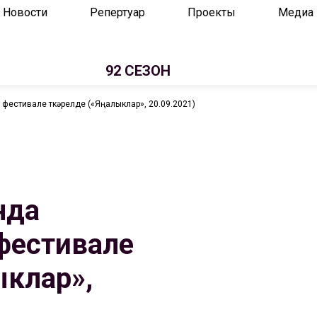
Новости
Репертуар
Проекты
Медиа
92 СЕЗОН
 фестивале үткәрелде («Яңалыклар», 20.09.2021)
нда
фестивале
ыклар»,