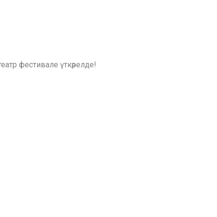
театр фестивале үткәрелде!