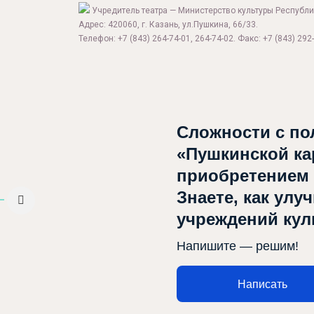
Учредитель театра — Министерство культуры Республи
Адрес: 420060, г. Казань, ул.Пушкина, 66/33.
Телефон: +7 (843) 264-74-01, 264-74-02. Факс: +7 (843) 292-
Сложности с по
Афиша
«Пушкинской ка
приобретением
О театре
Знаете, как улу
Новости
учреждений ку
Репертуар
Напишите — решим!
Проекты
Медиа
Написать