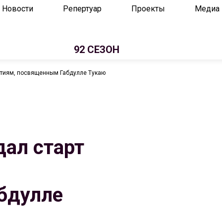
Новости
Репертуар
Проекты
Медиа
92 СЕЗОН
иятиям, посвященным Габдулле Тукаю
дал старт
бдулле