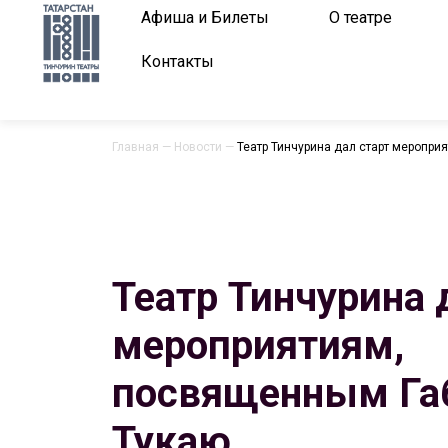
Афиша и Билеты
О театре
Контакты
Главная
—
Новости
—
Театр Тинчурина дал старт меропр
Театр Тинчурина 
мероприятиям,
посвященным Га
Тукаю