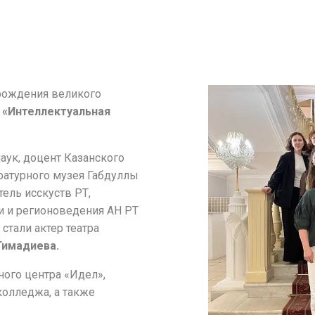
 рождения великого
ь
«Интеллектуальная
аук, доцент Казанского
ратурного музея Габдуллы
ель исскуств РТ,
и и регионоведения АН РТ
тали актер театра
Гимадиева.
ого центра «Идел»,
колледжа, а также