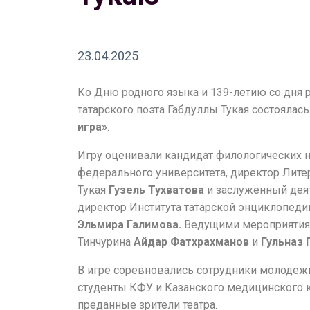
23.04.2025
Ко Дню родного языка и 139-летию со дня
татарского поэта Габдуллы Тукая состоялас
игра»
.
Игру оценивали кандидат филологических н
федерального университета, директор Лите
Тукая
Гузель Тухватова
и заслуженный деят
директор Института татарской энциклопеди
Эльмира Галимова.
Ведущими мероприятия с
Тинчурина
Айдар Фатхрахманов
и
Гульназ 
В игре соревновались сотрудники молодежн
студенты КФУ и Казанского медицинского 
преданные зрители театра.