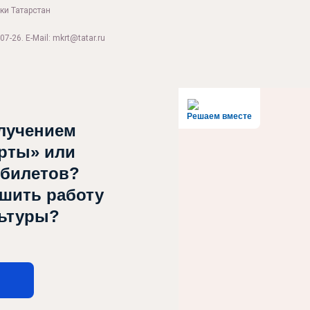
ки Татарстан
07-26. E-Mail: mkrt@tatar.ru
Решаем вместе
лучением
рты» или
 билетов?
чшить работу
льтуры?