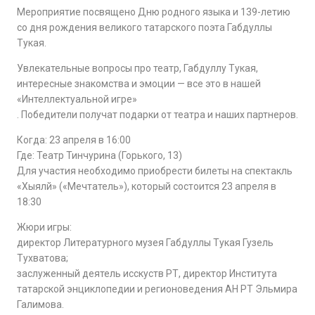
Мероприятие посвящено Дню родного языка и 139-летию
со дня рождения великого татарского поэта Габдуллы
Тукая.
Увлекательные вопросы про театр, Габдуллу Тукая,
интересные знакомства и эмоции — все это в нашей
«Интеллектуальной игре»
. Победители получат подарки от театра и наших партнеров.
Когда: 23 апреля в 16:00
Где: Театр Тинчурина (Горького, 13)
Для участия необходимо приобрести билеты на спектакль
«Хыялй» («Мечтатель»), который состоится 23 апреля в
18:30
Жюри игры:
директор Литературного музея Габдуллы Тукая Гузель
Тухватова;
заслуженный деятель исскуств РТ, директор Института
татарской энциклопедии и регионоведения АН РТ Эльмира
Галимова.