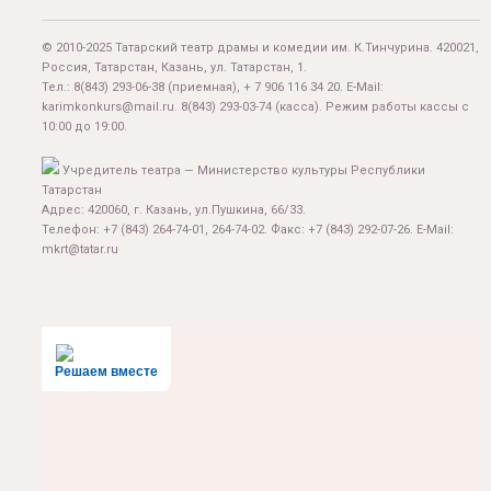
© 2010-2025 Татарский театр драмы и комедии им. К.Тинчурина. 420021,
Россия, Татарстан, Казань, ул. Татарстан, 1.
Тел.:
8(843) 293-06-38
(приемная), + 7 906 116 34 20. E-Mail:
karimkonkurs@mail.ru
.
8(843) 293-03-74
(касса). Режим работы кассы с
10:00 до 19:00.
Учредитель театра — Министерство культуры Республики
Татарстан
Адрес: 420060, г. Казань, ул.Пушкина, 66/33.
Телефон: +7 (843) 264-74-01, 264-74-02. Факс: +7 (843) 292-07-26. E-Mail:
mkrt@tatar.ru
Решаем вместе