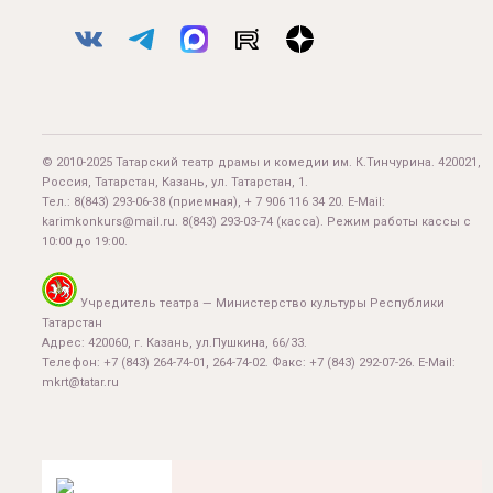
© 2010-2025 Татарский театр драмы и комедии им. К.Тинчурина. 420021,
Россия, Татарстан, Казань, ул. Татарстан, 1.
Тел.:
8(843) 293-06-38
(приемная), + 7 906 116 34 20. E-Mail:
karimkonkurs@mail.ru
.
8(843) 293-03-74
(касса). Режим работы кассы с
10:00 до 19:00.
Учредитель театра — Министерство культуры Республики
Татарстан
Адрес: 420060, г. Казань, ул.Пушкина, 66/33.
Телефон: +7 (843) 264-74-01, 264-74-02. Факс: +7 (843) 292-07-26. E-Mail:
mkrt@tatar.ru