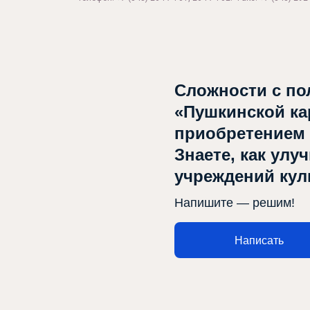
Сложности с по
«Пушкинской ка
приобретением
Знаете, как улу
учреждений ку
Напишите — решим!
Написать
Афиша
О театре