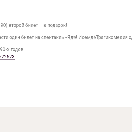
90) второй билет – в подарок!
и один билет на спектакль «Ядәч! Исемдә! Трагикомедия од
90-х годов.
4522523