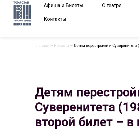
Афиша и Билеты
О театре
Контакты
Главная
—
Новости
—
Детям перестройки и Суверенитета (
Детям перестрой
Суверенитета (19
второй билет – в