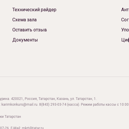
Технический райдер
Ант
Схема зала
Сог
Оставить отзыв
Упо
Документы
Ци
ина. 420021, Россия, Татарстан, Казань, ул. Татарстан, 1.
:
karimkonkurs@mail.ru
.
8(843) 293-03-74
(касса). Режим работы кассы с 10:00 
ки Татарстан
07-26. E-Mail: mkrt@tatar.ru