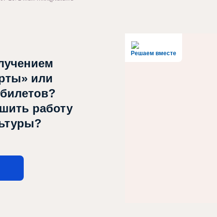
Решаем вместе
лучением
рты» или
 билетов?
чшить работу
льтуры?