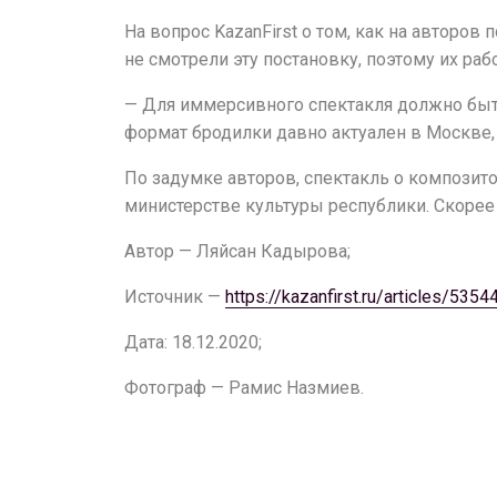
Новости
На вопрос KazanFirst о том, как на авторо
Репертуар
не смотрели эту постановку, поэтому их раб
Проекты
— Для иммерсивного спектакля должно быть
формат бродилки давно актуален в Москве, 
Медиа
Контакты
По задумке авторов, спектакль о композит
министерстве культуры республики. Скорее
Автор — Ляйсан Кадырова;
Источник —
https://kazanfirst.ru/articles/5354
Дата: 18.12.2020;
Фотограф — Рамис Назмиев.