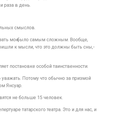
и раза в день.
нальных смыслов.
казать моң было самым сложным. Вообще,
пришли к мысли, что это должны быть сны,-
яет постановке особой таинственности.
о уважать. Потому что обычно за призмой
ом Янсуар.
ятся не больше 15 человек.
ртуаре татарского театра. Это и для нас, и