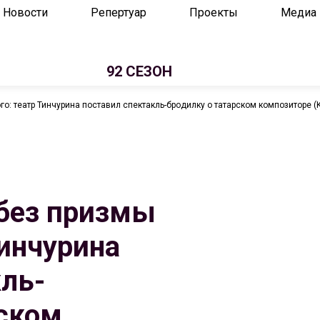
Новости
Репертуар
Проекты
Медиа
92 СЕЗОН
: театр Тинчурина поставил спектакль-бродилку о татарском композиторе (K
без призмы
Тинчурина
ль-
рском