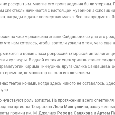
и не раскрытым, многие его произведения были утеряны. 
 сам спектакль начинается с настоящей музейной экспозиц
чка, награды и даже посмертная маска. Все эти предметы 
ически по часам расписана жизнь Сайдашева со дня его рож
что нам хотелось, чтобы зрители узнали о том, чего ещё н
ывается и целая эпоха репрессий татарской интеллигенци
ми культуры. В одной из таких сцен зритель станет свиде
раматургии Карима Тинчурина, друга Салиха Сайдашева. 
ого времени, композитор не стал исключением.
нах театра ночами, когда здесь никого не оставалось. Зд
суар.
о чувствуют роль артисты. На протяжении всего спектакля 
родная артистка Татарстана
Ляля Миннуллина
, заслуженны
уреаты премии им. М. Джалиля
Резеда Саляхова
и
Артем П