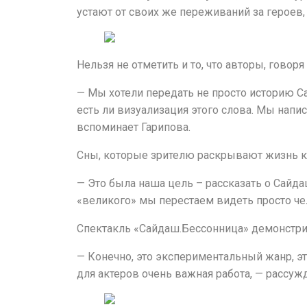
устают от своих же переживаний за героев, 
Нельзя не отметить и то, что авторы, говор
— Мы хотели передать не просто историю Са
есть ли визуализация этого слова. Мы напи
вспоминает Гарипова.
Сны, которые зрителю раскрывают жизнь ко
— Это была наша цель – рассказать о Сайдаш
«великого» мы перестаем видеть просто чело
Спектакль «Сайдаш.Бессонница» демонстрир
Афиша
— Конечно, это экспериментальный жанр, это
для актеров очень важная работа, — рассуж
О театре