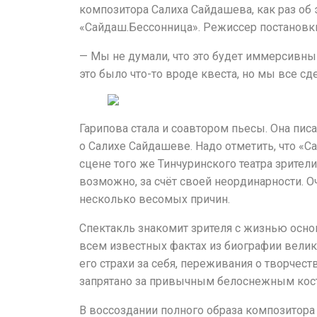
композитора Салиха Сайдашева, как раз об
«Сайдаш.Бессонница». Режиссер постанов
— Мы не думали, что это будет иммерсивный
это было что-то вроде квеста, но мы все сде
Гарипова стала и соавтором пьесы. Она писа
о Салихе Сайдашеве. Надо отметить, что «С
сцене того же Тинчуринского театра зрите
возможно, за счёт своей неординарности. Оч
несколько весомых причин.
Спектакль знакомит зрителя с жизнью осно
всем известных фактах из биографии велик
его страхи за себя, переживания о творчест
запрятано за привычным белоснежным кос
В воссоздании полного образа композитора 