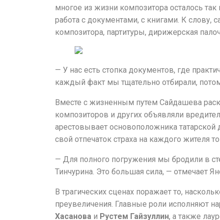
многое из жизни композитора осталось так 
работа с документами, с книгами. К слову,
композитора, партитуры, дирижерская пало
— У нас есть стопка документов, где практ
каждый факт мы тщательно отбирали, потому 
Вместе с жизненным путем Сайдашева раскр
композиторов и других объявляли вредителя
арестовывает основоположника татарской д
свой отпечаток страха на каждого жителя т
— Для полного погружения мы бродили в сте
Тинчурина. Это большая сила, — отмечает Ян
В трагических сценах поражает то, наскольк
преувеличения. Главные роли исполняют на
Хасанова
и
Рустем Гайзуллин
, а также ла