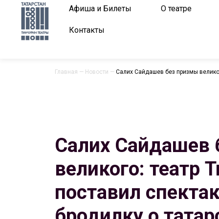
Афиша и Билеты
О театре
Контакты
Главная
—
Новости
—
Салих Сайдашев без призмы великого
Салих Сайдашев 
великого: театр 
поставил спектак
бродилку о тата