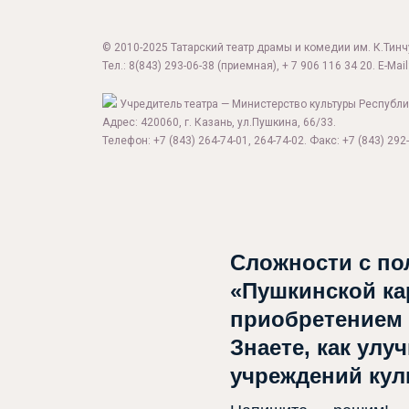
© 2010-2025 Татарский театр драмы и комедии им. К.Тинчур
Тел.:
8(843) 293-06-38
(приемная), + 7 906 116 34 20. E-Mail
Учредитель театра — Министерство культуры Республи
Адрес: 420060, г. Казань, ул.Пушкина, 66/33.
Телефон: +7 (843) 264-74-01, 264-74-02. Факс: +7 (843) 292-
Сложности с по
«Пушкинской ка
приобретением
Знаете, как улу
учреждений ку