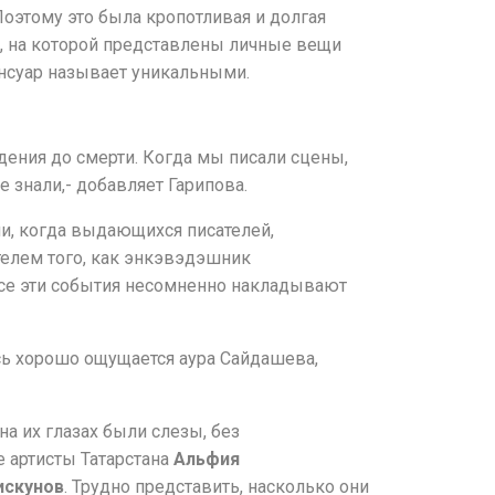
Поэтому это была кропотливая и долгая
ии, на которой представлены личные вещи
Янсуар называет уникальными.
дения до смерти. Когда мы писали сцены,
е знали,- добавляет Гарипова.
и, когда выдающихся писателей,
телем того, как энкэвэдэшник
Все эти события несомненно накладывают
есь хорошо ощущается аура Сайдашева,
на их глазах были слезы, без
е артисты Татарстана
Альфия
искунов
. Трудно представить, насколько они