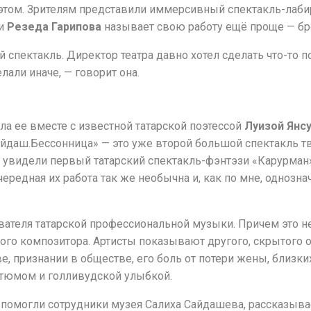
 этом. Зрителям представили иммерсивный спектакль-лаби
ки
Резеда Гарипова
называет свою работу ещё проще — бр
 спектакль. Директор театра давно хотел сделать что-то 
лали иначе, — говорит она.
ла ее вместе с известной татарской поэтессой
Луизой Янс
айдаш.Бессонница» — это уже второй большой спектакль тво
ли увидели первый татарский спектакль-фэнтэзи «Карурман
ередная их работа так же необычна и, как по мне, однозна
вателя татарской профессиональной музыки. Причем это не
ого композитора. Артисты показывают другого, скрытого 
ве, признании в обществе, его боль от потери жены, близки
тюмом и голливудской улыбкой.
помогли сотрудники музея Салиха Сайдашева, рассказывае