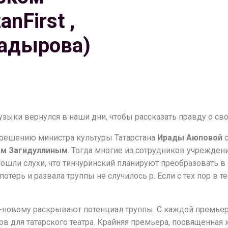
nFirst ,
Кадырова)
зыки вернулся в наши дни, чтобы рассказать правду о св
о решению министра культуры Татарстана
Ирады Аюповой
с
м Загидуллиным
. Тогда многие из сотрудников учрежден
пошли слухи, что тинчуринский планируют преобразовать в
терь и развала труппы не случилось р. Если с тех пор в т
новому раскрывают потенциал труппы. С каждой премьер
 для татарского театра. Крайняя премьера, посвященная 