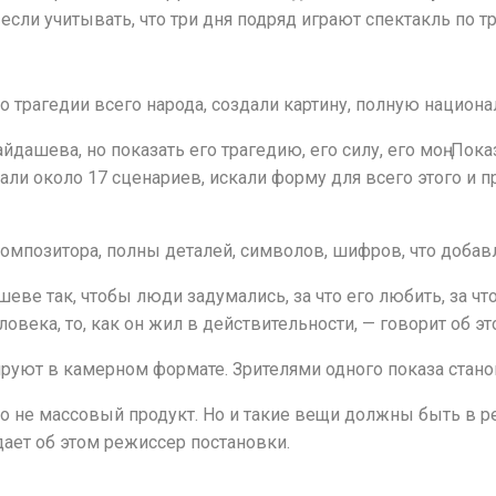
если учитывать, что три дня подряд играют спектакль по тр
я о трагедии всего народа, создали картину, полную нацио
йдашева, но показать его трагедию, его силу, его моң. По
сали около 17 сценариев, искали форму для всего этого и 
мпозитора, полны деталей, символов, шифров, что добавл
еве так, чтобы люди задумались, за что его любить, за чт
века, то, как он жил в действительности, — говорит об эт
уют в камерном формате. Зрителями одного показа станов
 не массовый продукт. Но и такие вещи должны быть в репе
дает об этом режиссер постановки.