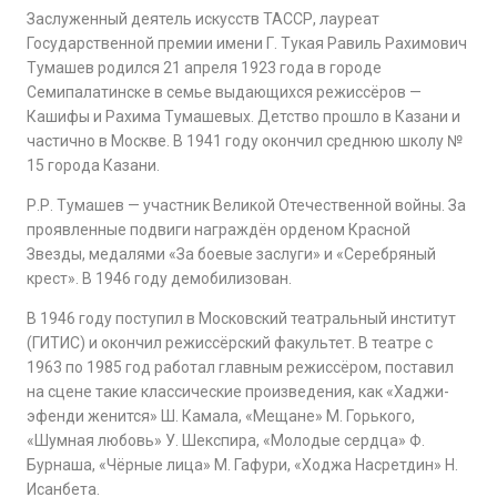
Заслуженный деятель искусств ТАССР, лауреат
Государственной премии имени Г. Тукая Равиль Рахимович
Тумашев родился 21 апреля 1923 года в городе
Семипалатинске в семье выдающихся режиссёров —
Кашифы и Рахима Тумашевых. Детство прошло в Казани и
частично в Москве. В 1941 году окончил среднюю школу №
15 города Казани.
Р.Р. Тумашев — участник Великой Отечественной войны. За
проявленные подвиги награждён орденом Красной
Звезды, медалями «За боевые заслуги» и «Серебряный
крест». В 1946 году демобилизован.
В 1946 году поступил в Московский театральный институт
(ГИТИС) и окончил режиссёрский факультет. В театре с
1963 по 1985 год работал главным режиссёром, поставил
на сцене такие классические произведения, как «Хаджи-
эфенди женится» Ш. Камала, «Мещане» М. Горького,
«Шумная любовь» У. Шекспира, «Молодые сердца» Ф.
Бурнаша, «Чёрные лица» М. Гафури, «Ходжа Насретдин» Н.
Исанбета.