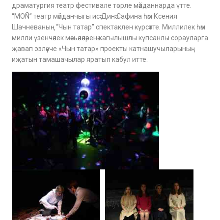
драматургия театр фестивале төрле мәйданнарда үтте.
“МОÑ” театр мәйданчыгы исә Динә Сафина һәм Ксения
Шачневаның “Чын татар” спектаклен күрсәтте. Миллилек һәм
милли үзенчәлек мәсьәләләренә кагылышлы күпсанлы сорауларга
җавап эзләүче «Чын татар» проекты катнашучыларының
иҗатын тамашачылар яратып кабул итте.