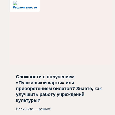
Решаем вместе
Сложности с получением
«Пушкинской карты» или
приобретением билетов? Знаете, как
улучшить работу учреждений
культуры?
Напишите — решим!