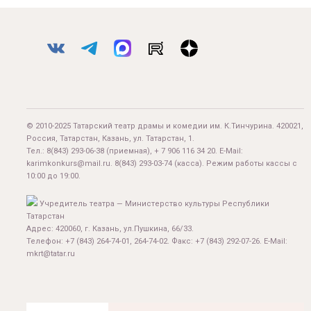
© 2010-2025 Татарский театр драмы и комедии им. К.Тинчурина. 420021,
Россия, Татарстан, Казань, ул. Татарстан, 1.
Тел.:
8(843) 293-06-38
(приемная), + 7 906 116 34 20. E-Mail:
karimkonkurs@mail.ru
.
8(843) 293-03-74
(касса). Режим работы кассы с
10:00 до 19:00.
Учредитель театра — Министерство культуры Республики
Татарстан
Адрес: 420060, г. Казань, ул.Пушкина, 66/33.
Телефон: +7 (843) 264-74-01, 264-74-02. Факс: +7 (843) 292-07-26. E-Mail:
mkrt@tatar.ru