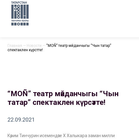
Главная
—
Новости
—
“МОÑ” театр мәйданчыгы “Чын татар”
спектаклен күрсәтте!
“МОÑ” театр мәйданчыгы “Чын
татар” спектаклен күрсәтте!
22.09.2021
Кәрим Тинчурин исемендәге Х Халыкара заман милли