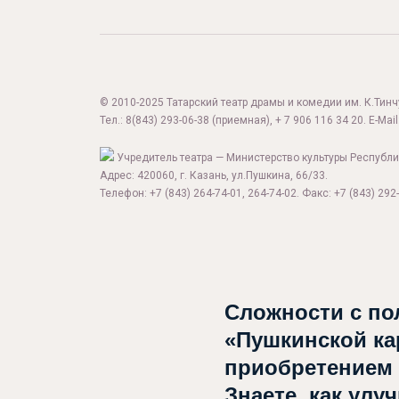
© 2010-2025 Татарский театр драмы и комедии им. К.Тинчур
Тел.:
8(843) 293-06-38
(приемная), + 7 906 116 34 20. E-Mail
Учредитель театра — Министерство культуры Республи
Адрес: 420060, г. Казань, ул.Пушкина, 66/33.
Телефон: +7 (843) 264-74-01, 264-74-02. Факс: +7 (843) 292-
Афиша
О театре
Сложности с по
Новости
«Пушкинской ка
Репертуар
приобретением
Знаете, как улу