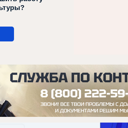
льтуры?