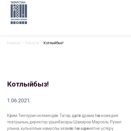
Главная
—
Новости
—
Котлыйбыз!
Котлыйбыз!
1.06.2021
Кәрим Тинчурин исемендәге Татар дәүләт драма һәм комедия
театрының директор урынбасары Шакиров Марсель Рузил
улына, күпьеллык намуслы хезмәте һәм мәдәниятне үстерү