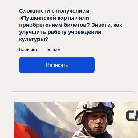
Сложности с получением
«Пушкинской карты» или
приобретением билетов? Знаете, как
улучшить работу учреждений
культуры?
Напишите — решим!
Написать