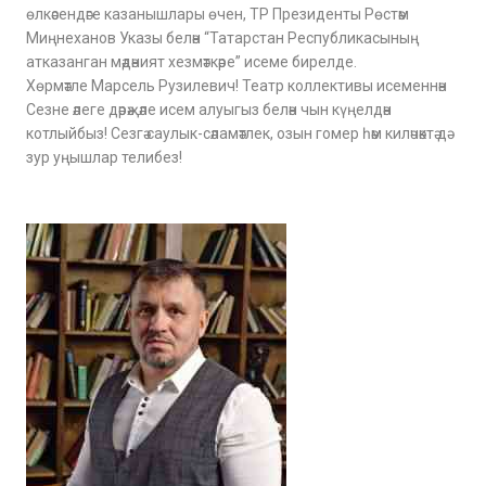
өлкәсендәге казанышлары өчен, ТР Президенты Рөстәм
Миңнеханов Указы белән “Татарстан Республикасының
атказанган мәдәният хезмәткәре” исеме бирелде.
Хөрмәтле Марсель Рузилевич! Театр коллективы исеменнән
Сезне әлеге дәрәҗәле исем алуыгыз белән чын күңелдән
котлыйбыз! Сезгә саулык-сәламәтлек, озын гомер һәм киләчәктә дә
зур уңышлар телибез!