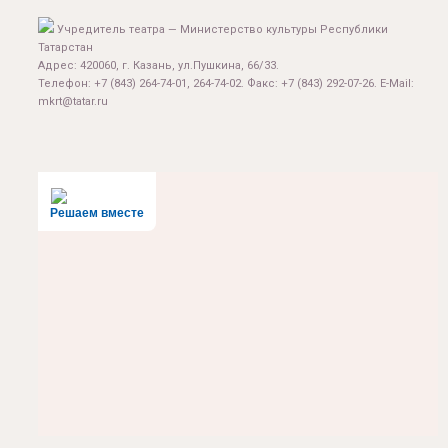
Учредитель театра — Министерство культуры Республики
Татарстан
Адрес: 420060, г. Казань, ул.Пушкина, 66/33.
Телефон: +7 (843) 264-74-01, 264-74-02. Факс: +7 (843) 292-07-26. E-Mail:
mkrt@tatar.ru
Решаем вместе