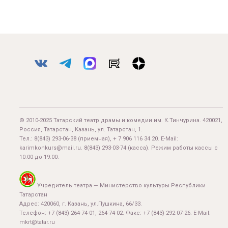
© 2010-2025 Татарский театр драмы и комедии им. К.Тинчурина. 420021,
Россия, Татарстан, Казань, ул. Татарстан, 1.
Тел.:
8(843) 293-06-38
(приемная), + 7 906 116 34 20. E-Mail:
karimkonkurs@mail.ru
.
8(843) 293-03-74
(касса). Режим работы кассы с
10:00 до 19:00.
Учредитель театра — Министерство культуры Республики
Татарстан
Адрес: 420060, г. Казань, ул.Пушкина, 66/33.
Телефон: +7 (843) 264-74-01, 264-74-02. Факс: +7 (843) 292-07-26. E-Mail:
mkrt@tatar.ru