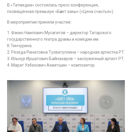
В «Татмедиа» состоялась пресс-конференция,
посвящённая премьере «Бәхет хакы» («Цена счастья»).
В мероприятии приняли участие:
1. Фанис Наилович Мусагитов – директор Татарского
государственного театра драмы и комедии им.
К.Тинчурина.
2. Резеда Ринатовна Тухватуллина – народная артистка РТ.
3. Ильнур Иршатович Байназаров – заслуженный артист РТ.
4. Марат Узбекович Ахметшин – композитор.