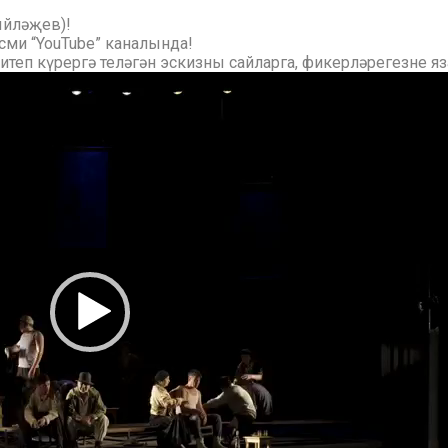
ыйләҗев)!
ми “YouTube” каналында!
 итеп күрергә теләгән эскизны сайларга, фикерләрегезне я