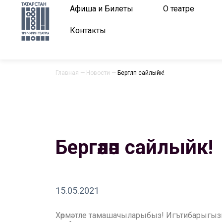
Афиша и Билеты
О театре
Контакты
Главная
—
Новости
—
Бергәләп сайлыйк!
Бергәләп сайлыйк!
15.05.2021
Хөрмәтле тамашачыларыбыз! Игътибарыгызг