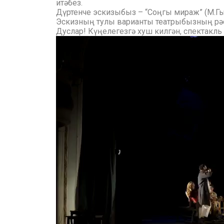
итәбез.
Дүртенче эскизыбыз – “Соңгы мираж” (М.Г
Эскизның тулы варианты театрыбызның рәс
Дуслар! Күңелегезгә хуш килгән, спектакль
Видеоплеер