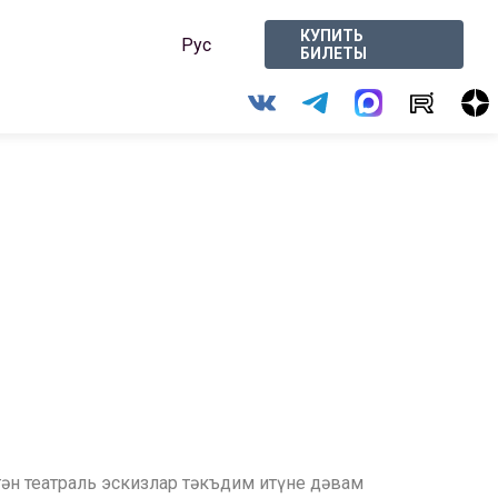
КУПИТЬ
Рус
БИЛЕТЫ
н театраль эскизлар тәкъдим итүне дәвам