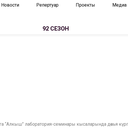
Новости
Репертуар
Проекты
Медиа
92 СЕЗОН
а “Алкыш” лаборатория-семинары кысаларында дөнья күргә