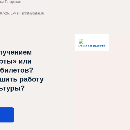
ки Татарстан
07-26. E-Mail: mkrt@tatar.ru
Решаем вместе
лучением
рты» или
 билетов?
чшить работу
льтуры?