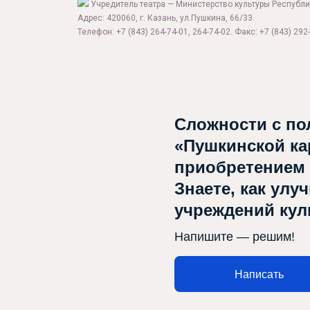
Учредитель театра — Министерство культуры Республи
Адрес: 420060, г. Казань, ул.Пушкина, 66/33.
Телефон: +7 (843) 264-74-01, 264-74-02. Факс: +7 (843) 292-
Сложности с по
Афиша
«Пушкинской ка
приобретением
О театре
Знаете, как улу
Новости
учреждений ку
Репертуар
Напишите — решим!
Проекты
Написать
Медиа
Контакты