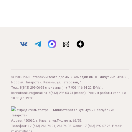
© 2010-2025 Татарский театр драмы и комедии им. К.Тинчурина. 420021,
Россия, Татарстан, Казань, ул. Татарстан, 1.
Тел.:
8(843) 293-06-38
(приемная), + 7 906 116 34 20. E-Mail:
karimkonkurs@mail.ru
.
8(843) 293-03-74
(касса). Режим работы кассы с
10:00 до 19:00.
Учредитель театра — Министерство культуры Республики
Татарстан
Адрес: 420060, г. Казань, ул.Пушкина, 66/33.
Телефон: +7 (843) 264-74-01, 264-74-02. Факс: +7 (843) 292-07-26. E-Mail:
mkrt@tatar.ru