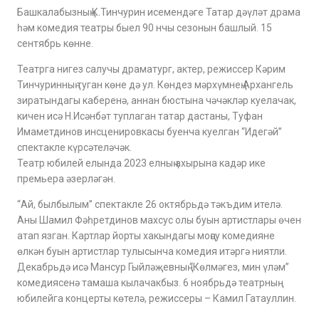
Башкалабызның К.Тинчурин исемендәге Татар дәүләт драма
һәм комедия театры быел 90 нчы сезонын башлый. 15
сентябрь көнне.
Театрга нигез салучы драматург, актер, режиссер Кәрим
Тинчуринның туган көне дә ул. Көндез мәрхүмнең Архангель
зиратындагы каберенә, аннан бюстына чәчәкләр куелачак,
кичен исә Н.Исәнбәт туплаган татар дастаны, Туфан
Имаметдинов инсценировкасы буенча куелган “Идегәй”
спектакле күрсәтеләчәк.
Театр юбилей елында 2023 елның ахырына кадәр ике
премьера әзерләгән.
“Ай, былбылым” спектакле 26 октябрьдә тәкъдим ителә.
Аны Шамил Фәһретдинов махсус олы буын артистлары өчен
атап язган. Картлар йорты хакындагы моңсу комедияне
өлкән буын артистлар тулысынча комедия итәргә ниятли.
Декабрьдә исә Мансур Гыйләҗевның “Көлмәгез, мин үләм”
комедиясенә тамаша кылачакбыз. 6 ноябрьдә театрның
юбилейга концерты көтелә, режиссеры – Камил Гатауллин.