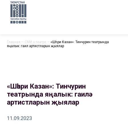
Главная
—
СМИ о театре
—
«Шәһри Казан»: Тинчурин театрында
яңалык: гаилә артистларын җыялар
«Шәһри Казан»: Тинчурин
театрында яңалык: гаилә
артистларын җыялар
11.09.2023