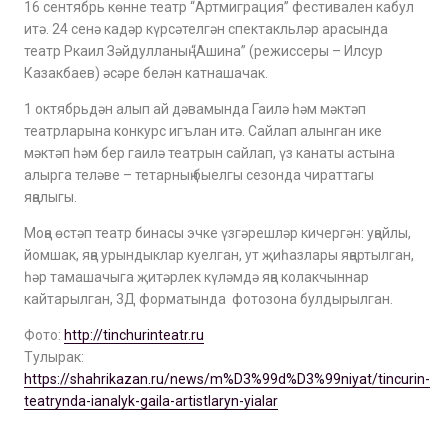
16 сентябрь көнне театр “Артмиграция” фестивален кабул
итә. 24 сенә кадәр күрсәтелгән спектакльләр арасында
театр Ркаил Зәйдулланың “Ашина” (режиссеры – Илсур
Казакбаев) әсәре белән катнашачак.
1 октябрьдән алып ай дәвамында Гаилә һәм мәктәп
театрларына конкурс игълан итә. Сайлап алынган ике
мәктәп һәм бер гаилә театрын сайлап, үз канаты астына
алырга теләве – тетарның быелгы сезонда чираттагы
яңалыгы.
Моңа өстәп театр бинасы эчке үзгәрешләр кичергән: уңайлы,
йомшак, яңа урындыклар куелган, ут җиһазлары яңартылган,
һәр тамашачыга җитәрлек күләмдә яңа колакчыннар
кайтарылган, 3Д форматында фотозона булдырылган.
Фото:
http://tinchurinteatr.ru
Тулырак:
https://shahrikazan.ru/news/m%D3%99d%D3%99niyat/tincurin-
teatrynda-ianalyk-gaila-artistlaryn-yialar