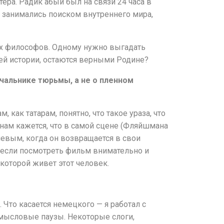
ера. Радик абый был на связи 24 часа в
ы занимались поиском внутреннего мира,
ух философов. Одному нужно выгадать
оей истории, остаются верными Родине?
ачальнике тюрьмы, а не о пленном
 как татарам, понятно, что такое ураза, что
 нам кажется, что в самой сцене (Фляйшмана
евым, когда он возвращается в свои
о если посмотреть фильм внимательно и
 которой живет этот человек.
Что касается немецкого — я работал с
 смысловые паузы. Некоторые слоги,