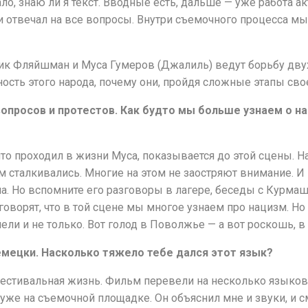
, знаю ли я текст. Вводные есть, дальше — уже работа акт
у и отвечал на все вопросы. Внутри съемочного процесса м
ник Фляйшман и Муса Гумеров (Джалиль) ведут борьбу дв
ость этого народа, почему они, пройдя сложные этапы св
вопросов и протестов. Как будто мы больше узнаем о н
то проходил в жизни Муса, показывается до этой сцены. Нам,
м сталкивались. Многие на этом не заостряют внимание. И
. Но вспомните его разговоры в лагере, беседы с Курмаш
говорят, что в той сцене мы многое узнаем про нацизм. Н
лели и не только. Вот голод в Поволжье — а вот роскошь, в
мецки. Насколько тяжело тебе дался этот язык?
естивальная жизнь. Фильм перевели на несколько языков. 
м уже на съемочной площадке. Он объяснил мне и звуки, и