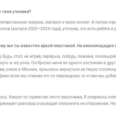
 твои ученики?
татарстанских театров, смотрел и моих коллег. А потом сп
тов (выпуск 2020—2024 года), уточнив, что есть ребята и 
тому же ты известен яркой пластикой. На киноплощадке
, будь, стоп, не играй, перерыв, побудь, поживи, поковыря
 в эту роль. Он бросал меня из одного состояния в друго
ему учили в Москве, пришлось вернуться на такую столичну
Даже если мы ставим что-то переводное, то и там мы доба
ось. Какую-то стратегию этого персонажа. Я опираюсь опят
рживает разговор и выводит оппонента на откровение. Не 