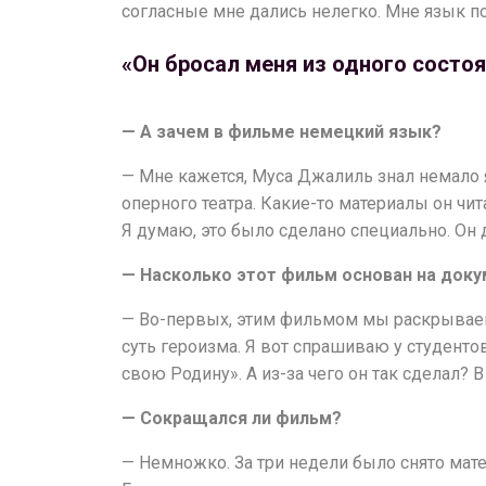
Новости
согласные мне дались нелегко. Мне язык по
Репертуар
«Он бросал меня из одного состоя
Проекты
Медиа
— А зачем в фильме немецкий язык?
Контакты
— Мне кажется, Муса Джалиль знал немало я
оперного театра. Какие-то материалы он чит
Я думаю, это было сделано специально. Он д
— Насколько этот фильм основан на док
— Во-первых, этим фильмом мы раскрываем
суть героизма. Я вот спрашиваю у студенто
свою Родину». А из-за чего он так сделал? 
— Сокращался ли фильм?
— Немножко. За три недели было снято мат