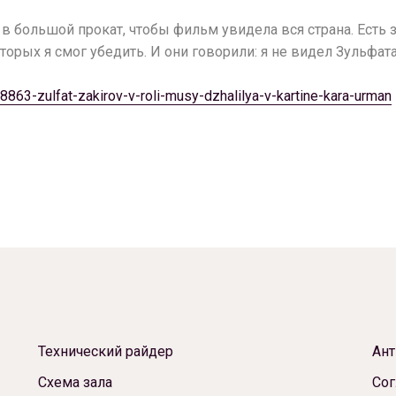
л в большой прокат, чтобы фильм увидела вся страна. Есть
 которых я смог убедить. И они говорили: я не видел Зульфа
18863-zulfat-zakirov-v-roli-musy-dzhalilya-v-kartine-kara-urman
Технический райдер
Ант
Схема зала
Сог