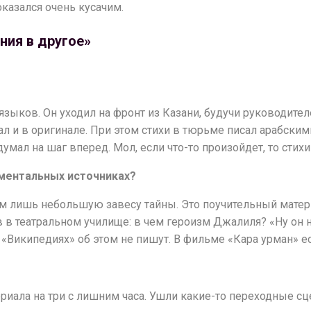
казался очень кусачим.
ния в другое»
зыков. Он уходил на фронт из Казани, будучи руководител
ал и в оригинале. При этом стихи в тюрьме писал арабским
умал на шаг вперед. Мол, если что-то произойдет, то стих
ументальных источниках?
 лишь небольшую завесу тайны. Это поучительный материа
в в театральном училище: в чем героизм Джалиля? «Ну он н
В «Википедиях» об этом не пишут. В фильме «Кара урман» е
ериала на три с лишним часа. Ушли какие-то переходные с