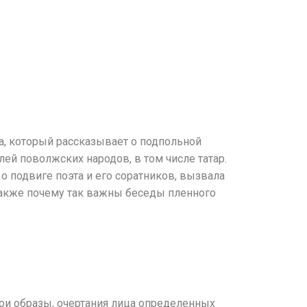
а, который рассказывает о подпольной
ей поволжских народов, в том числе татар.
о подвиге поэта и его соратников, вызвала
 также почему так важны беседы пленного
свои образы, очертания лица определенных