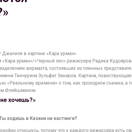
?»
у Джалиля в картине «Кара урман»
м «Кара урман»/«Черный лес» режиссера Радика Кудояров
азделениях вермахта, состоявших из пленных представител
мени Тинчурина Зульфат Закиров. Картина, повествующая 
вью «Реальному времени» о том, как проходили съемки, а
ом Фляйшманом.
 не хочешь?»
 Ты ходишь в Казани на кастинги?
 спокойно отношусь, потому что у каждого режиссера есть 