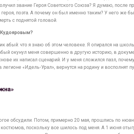
лучил звание Героя Советского Союза? Я думаю, после пр
 героя, поэта. А почему он был именно таким? У него же б
ерть с поднятой головой.
с Кудояровым?
ик абый: что я знаю об этом человеке. Я опирался на школ
абый окунул меня совершенно в другую историю, в докумен
основе их написал сценарий. И у меня сложился пазл, поче
в легионе «Идель-Урал», вернутся на родину и восполнят п
ажна»
гое обсудили. Потом, примерно 20 мая, прошлись по нюанса
костюмов, поскольку все шилось под меня. А 1 июня отыгр