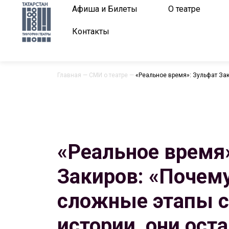
Афиша и Билеты
О театре
Контакты
Главная
—
СМИ о театре
—
«Реальное время»: Зульфат За
«Реальное время
Закиров: «Почему
сложные этапы с
истории, они ост