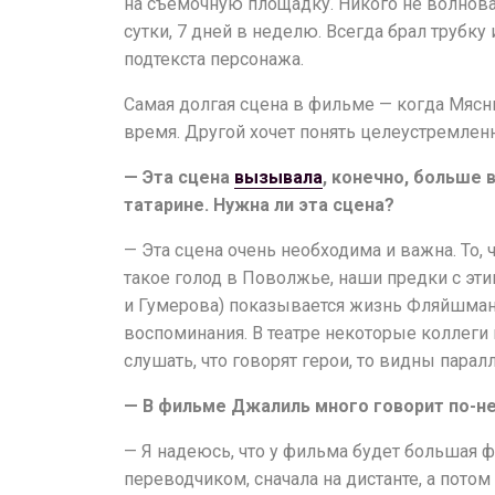
на съемочную площадку. Никого не волновало
сутки, 7 дней в неделю. Всегда брал трубк
подтекста персонажа.
Самая долгая сцена в фильме — когда Мяс
время. Другой хочет понять целеустремленн
— Эта сцена
вызывала
, конечно, больше 
татарине. Нужна ли эта сцена?
— Эта сцена очень необходима и важна. То, ч
такое голод в Поволжье, наши предки с эти
и Гумерова) показывается жизнь Фляйшмана
воспоминания. В театре некоторые коллеги 
слушать, что говорят герои, то видны парал
— В фильме Джалиль много говорит по-не
Афиша
— Я надеюсь, что у фильма будет большая ф
О театре
переводчиком, сначала на дистанте, а пото