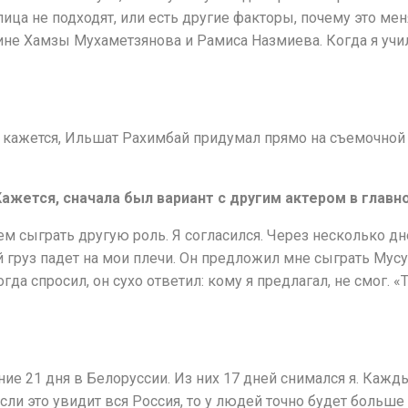
лица не подходят, или есть другие факторы, почему это ме
не Хамзы Мухаметзянова и Рамиса Назмиева. Когда я учил
не кажется, Ильшат Рахимбай придумал прямо на съемочной
Кажется, сначала был вариант с другим актером в главн
 сыграть другую роль. Я согласился. Через несколько дне
 груз падет на мои плечи. Он предложил мне сыграть Мусу
 когда спросил, он сухо ответил: кому я предлагал, не смог.
ие 21 дня в Белоруссии. Из них 17 дней снимался я. Кажд
сли это увидит вся Россия, то у людей точно будет больш