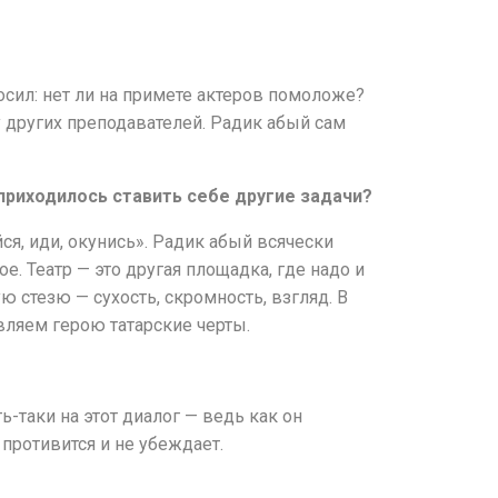
росил: нет ли на примете актеров помоложе?
у других преподавателей. Радик абый сам
 приходилось ставить себе другие задачи?
йся, иди, окунись». Радик абый всячески
е. Театр — это другая площадка, где надо и
ю стезю — сухость, скромность, взгляд. В
вляем герою татарские черты.
ь-таки на этот диалог — ведь как он
противится и не убеждает.