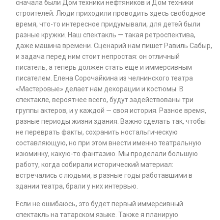
сначала были Дом техники нефтяников и Дом техники
строителей. Люди приходили проводить здесь свободное
время, что-то интересное придумывали, для детей были
разные кружки. Наш спектакль — такая ретроспектива,
даже машина времени. Сценарий нам пишет Равиль Сабыр,
и задача перед ним стоит непростая: он отличный
писатель, а теперь должен стать еще и иммерсивным
писателем. Елена Сорочайкина из челнинского театра
«Мастеровые» делает нам декорации и костюмы. В
спектакле, вероятнее всего, будут задействованы три
группы актеров, и у каждой — своя история. Разное время,
разные периоды жизни здания. Важно сделать так, чтобы
не переврать факты, сохранить ностальгическую
составляющую, но при этом внести именно театральную
изюминку, какую-то фантазию. Мы проделали большую
работу, когда собирали исторический материал:
встречались с людьми, в разные годы работавшими в
здании театра, брали у них интервью.
Если не ошибаюсь, это будет первый иммерсивный
спектакль на татарском языке. Также я планирую