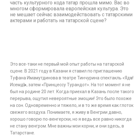
часть культурного кода татар прошла мимо. Вас во
многом сформировала европейская культура. Это
не мешает сейчас взаимодействовать с татарскими
актерами и работать на татарской сцене?
Это все-таки не первый мой опыт работы на татарской
сцене. В 2021 году в Казани я ставил по приглашению
Туфана Имамутдинова в театре Тинчурина спектакль «Ядәч!
Исемдә!», затем «Принцессу Турандот». На тот момент я не
был на родине 20 лет. Когда приехал в Казань после такого
перерыва, ощутил невероятные эмоции! Это было похоже
на сон. Одновременно и тяжело, и в то же время как глоток
свежего воздуха. Понимаете, я живу в Венгрии давно,
хорошо говорю по-венгерски, но я ведь все равно никогда
не стану венгром. Мне важны мои корни, и они здесь, в
Татарстане.