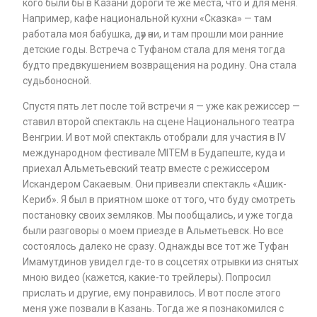
кого были бы в Казани дороги те же места, что и для меня.
Например, кафе национальной кухни «Сказка» — там
работала моя бабушка, дәу әни, и там прошли мои ранние
детские годы. Встреча с Туфаном стала для меня тогда
будто предвкушением возвращения на родину. Она стала
судьбоносной.
Спустя пять лет после той встречи я — уже как режиссер —
ставил второй спектакль на сцене Национального театра
Венгрии. И вот мой спектакль отобрали для участия в IV
международном фестивале MITEM в Будапеште, куда и
приехал Альметьевский театр вместе с режиссером
Искандером Сакаевым. Они привезли спектакль «Ашик-
Кериб». Я был в приятном шоке от того, что буду смотреть
постановку своих земляков. Мы пообщались, и уже тогда
были разговоры о моем приезде в Альметьевск. Но все
состоялось далеко не сразу. Однажды все тот же Туфан
Имамутдинов увидел где-то в соцсетях отрывки из снятых
мною видео (кажется, какие-то трейлеры). Попросил
прислать и другие, ему понравилось. И вот после этого
меня уже позвали в Казань. Тогда же я познакомился с