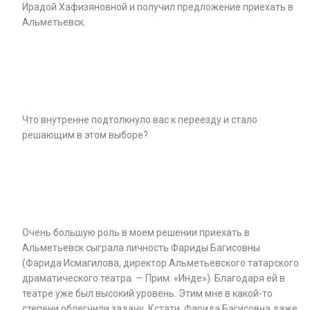
Ирадой Хафизяновной и получил предложение приехать в
Альметьевск.
Что внутренне подтолкнуло вас к переезду и стало
решающим в этом выборе?
Очень большую роль в моем решении приехать в
Альметьевск сыграла личность Фариды Багисовны
(Фарида Исмагилова, директор Альметьевского татарского
драматического театра. — Прим. «Инде»). Благодаря ей в
театре уже был высокий уровень. Этим мне в какой-то
степени облегчили задачу. Кстати, Фарида Багисовна даже