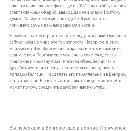
нашла и прислала мне фото, где в 2017 году на обсуждении
спектакля «Ашик-Кериб» мы сидим с ней рядом. Поэтому,
думаю, Альметьевск мне по судьбе. Я именно так
принимаю самые важные решения в жизни.
К тому же важно строить мосты между странами. Особенно
сейчас, когда в мире все так непросто. Наверное, в этом
моя миссия. Я вообще везде стараюсь искать и находить
взаимосвязи. Поэтому еще мне очень хочется сделать
спектакль по роману Аяза Гилязова «Йәгез, бер дога» о
дружбе писателя в плену с венгерским переводчиком
Арпадом Галгоци — и сделать его параллельно и в Венгрии,
и в Татарстане. И связать это каким-то видеомостом. Это
может помочь соединить разорванные культуры.
Вы переехали в Венгрию еще в детстве. Получается,