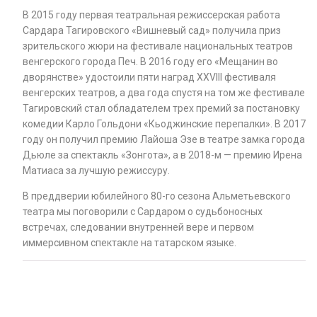
В 2015 году первая театральная режиссерская работа
Сардара Тагировского «Вишневый сад» получила приз
зрительского жюри на фестивале национальных театров
венгерского города Печ. В 2016 году его «Мещанин во
дворянстве» удостоили пяти наград XXVIII фестиваля
венгерских театров, а два года спустя на том же фестивале
Тагировский стал обладателем трех премий за постановку
комедии Карло Гольдони «Кьоджинские перепалки». В 2017
году он получил премию Лайоша Эзе в театре замка города
Дьюле за спектакль «Зонгота», а в 2018-м — премию Ирена
Матиаса за лучшую режиссуру.
В преддверии юбилейного 80-го сезона Альметьевского
театра мы поговорили с Сардаром о судьбоносных
встречах, следовании внутренней вере и первом
иммерсивном спектакле на татарском языке.