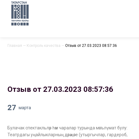
Главная
—
Контроль качества
—
Отзыв от 27.03.2023 08:57:36
Отзыв от 27.03.2023 08:57:36
27
марта
Булачак спектакльләр һәм чаралар турында мәгълүмат булу:
Театрдагы уңайлыкларның дәрәҗәсе (утыргычлар, гардероб,