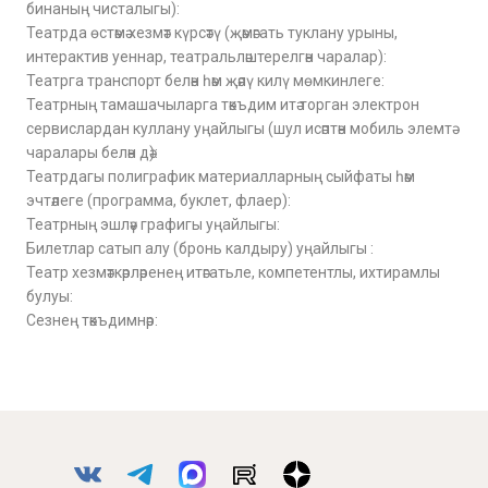
бинаның чисталыгы):
Театрда өстәмә хезмәт күрсәтү (җәмәгать туклану урыны,
интерактив уеннар, театральләштерелгән чаралар):
Театрга транспорт белән һәм җәяү килү мөмкинлеге:
Театрның тамашачыларга тәкъдим итә торган электрон
сервислардан куллану уңайлыгы (шул исәптән мобиль элемтә
чаралары белән дә):
Театрдагы полиграфик материалларның сыйфаты һәм
эчтәлеге (программа, буклет, флаер):
Театрның эшләү графигы уңайлыгы:
Билетлар сатып алу (бронь калдыру) уңайлыгы :
Театр хезмәткәрләренең итәгатьле, компетентлы, ихтирамлы
булуы:
Сезнең тәкъдимнәр: