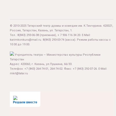
© 2010-2025 Татарский театр драмы и комедии им. К.Тинчурина. 420021,
Россия, Татарстан, Казань, ул. Татарстан, 1.
Тел.:
8(843) 293-06-38
(приемная), + 7 906 116 34 20. E-Mail:
karimkonkurs@mail.ru
.
8(843) 293-03-74
(касса). Режим работы кассы с
10:00 до 19:00.
Учредитель театра — Министерство культуры Республики
Татарстан
Адрес: 420060, г. Казань, ул.Пушкина, 66/33.
Телефон: +7 (843) 264-74-01, 264-74-02. Факс: +7 (843) 292-07-26. E-Mail:
mkrt@tatar.ru
Решаем вместе