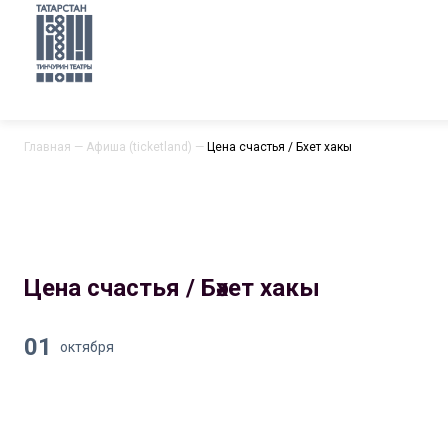
Главная
—
Афиша (ticketland)
—
Цена счастья / Бәхет хакы
Цена счастья / Бәхет хакы
01
октября