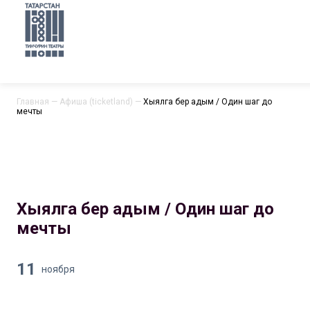
Главная
—
Афиша (ticketland)
—
Хыялга бер адым / Один шаг до
мечты
Хыялга бер адым / Один шаг до
мечты
11
ноября