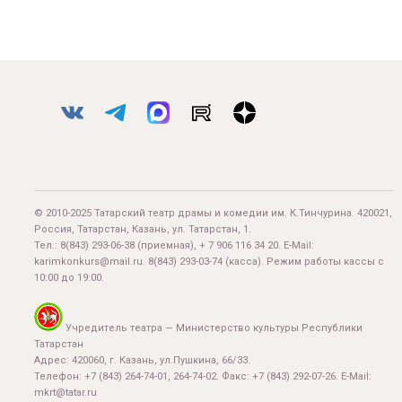
© 2010-2025 Татарский театр драмы и комедии им. К.Тинчурина. 420021,
Россия, Татарстан, Казань, ул. Татарстан, 1.
Тел.:
8(843) 293-06-38
(приемная), + 7 906 116 34 20. E-Mail:
karimkonkurs@mail.ru
.
8(843) 293-03-74
(касса). Режим работы кассы с
10:00 до 19:00.
Учредитель театра — Министерство культуры Республики
Татарстан
Адрес: 420060, г. Казань, ул.Пушкина, 66/33.
Телефон: +7 (843) 264-74-01, 264-74-02. Факс: +7 (843) 292-07-26. E-Mail:
mkrt@tatar.ru