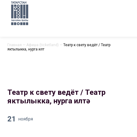
Главная
—
Афиша (ticketland)
—
Театр к свету ведёт / Театр
яктылыкка, нурга илтә
Театр к свету ведёт / Театр
яктылыкка, нурга илтә
21
ноября