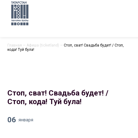
Главная
—
Афиша (ticketland)
—
Стоп, сват! Свадьба будет! / Стоп,
кода! Туй була!
Стоп, сват! Свадьба будет! /
Стоп, кода! Туй була!
06
января