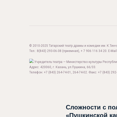
© 2010-2025 Татарский театр драмы и комедии им. К.Тинчур
Тел.:
8(843) 293-06-38
(приемная), + 7 906 116 34 20. E-Mail
Учредитель театра — Министерство культуры Республи
Адрес: 420060, г. Казань, ул.Пушкина, 66/33.
Телефон: +7 (843) 264-74-01, 264-74-02. Факс: +7 (843) 292-
Сложности с по
«Пушкинской ка