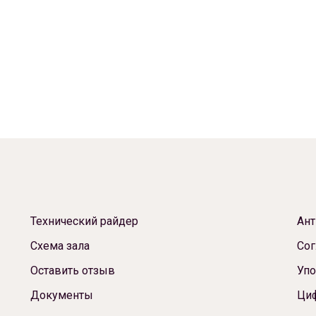
Технический райдер
Ант
Схема зала
Сог
Оставить отзыв
Упо
Документы
Ци