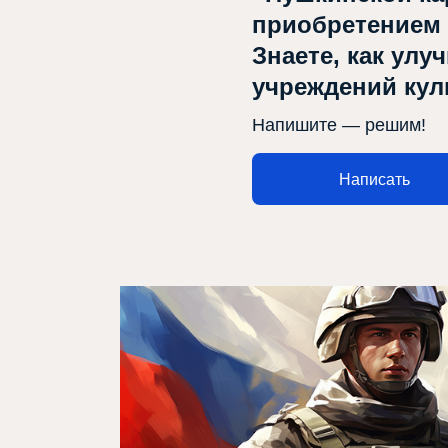
приобретением
Знаете, как улу
учреждений ку
Напишите — решим!
Написать
Афиша
О театре
Новости
Репертуар