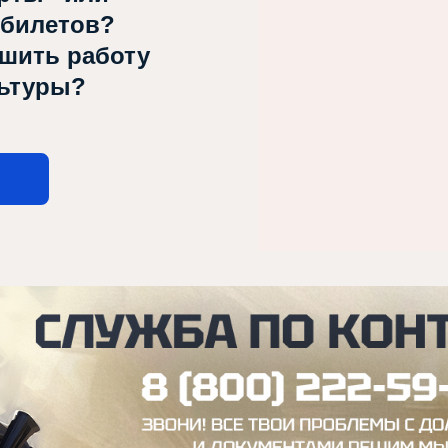
 билетов?
чшить работу
льтуры?