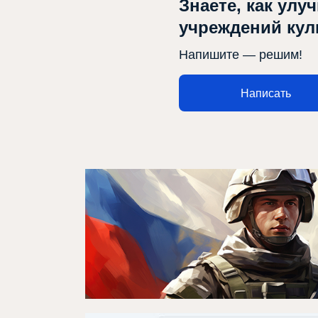
Знаете, как улу
учреждений ку
Напишите — решим!
Написать
Афиша
О театре
Новости
Репертуар