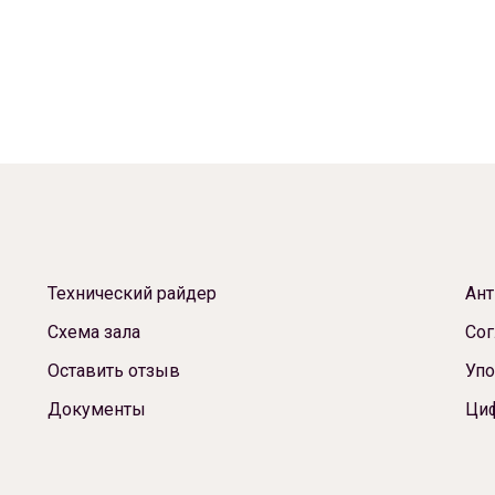
Технический райдер
Ант
Схема зала
Сог
Оставить отзыв
Упо
Документы
Ци