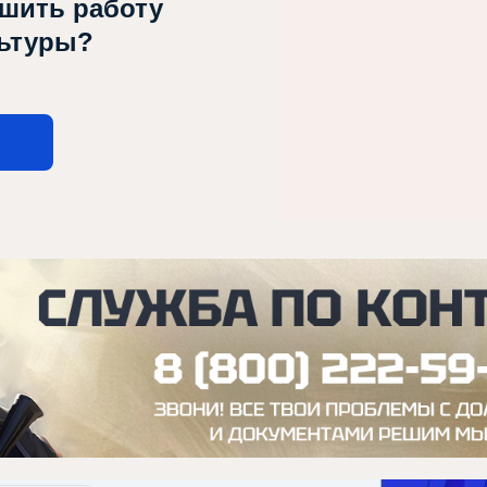
чшить работу
льтуры?