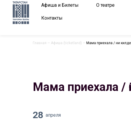
Афиша и Билеты
О театре
Контакты
Главная
—
Афиша (ticketland)
—
Мама приехала / Әни килде
Мама приехала / 
28
апреля