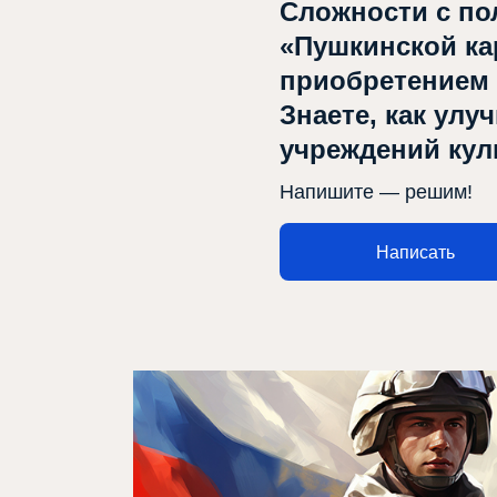
Сложности с по
«Пушкинской ка
приобретением
Знаете, как улу
учреждений ку
Напишите — решим!
Написать
Афиша
О театре
Новости