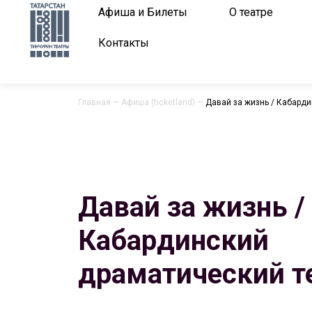
Афиша и Билеты
О театре
Контакты
Главная
—
Афиша (ticketland)
—
Давай за жизнь / Кабарди
Давай за жизнь /
Кабардинский
драматический т