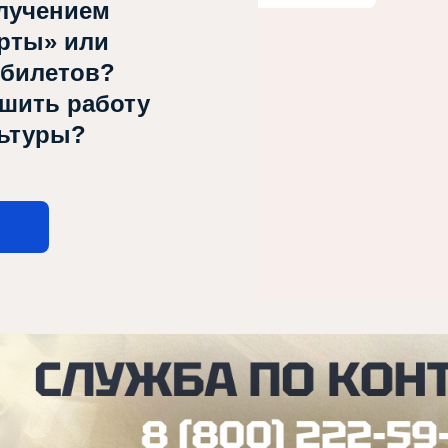
лучением
рты» или
 билетов?
чшить работу
льтуры?